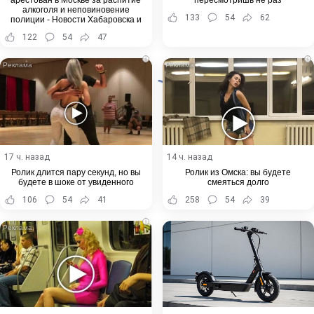
арестован в Москве за распитие
пересмотришь не раз
алкоголя и неповиновение
133
54
62
полиции - Новости Хабаровска и
Хабаровского края
122
54
47
i
i
17 ч. назад
14 ч. назад
Ролик длится пару секунд, но вы
Ролик из Омска: вы будете
будете в шоке от увиденного
смеяться долго
106
54
41
258
54
39
i