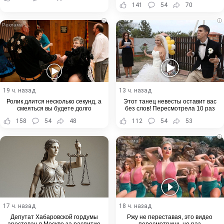
141
54
70
i
i
19 ч. назад
13 ч. назад
Ролик длится несколько секунд, а
Этот танец невесты оставит вас
смеяться вы будете долго
без слов! Пересмотрела 10 раз
158
54
48
112
54
53
i
17 ч. назад
18 ч. назад
Депутат Хабаровской гордумы
Ржу не переставая, это видео