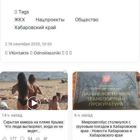
Tags
ЖКХ
Нацпроекты
Общество
Хабаровский край
16 сентября 2025, 10:20
WhatsApp
Telegram
Share
VKontakte
Odnoklassniki
via
Email
i
14 ч. назад
6 ч. назад
Скрытая камера на пляже Крыма:
Микроавтобус столкнулся с
Что люди вытворяют, когда их не
грузовым поездом в Хабаровском
видят...
крае - Новости Хабаровска и
Хабаровского края
177
54
41