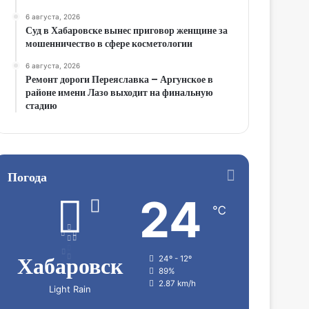
6 августа, 2026
Суд в Хабаровске вынес приговор женщине за
мошенничество в сфере косметологии
6 августа, 2026
Ремонт дороги Переяславка – Аргунское в
районе имени Лазо выходит на финальную
стадию
Погода
24
℃
Хабаровск
24º - 12º
89%
2.87 km/h
Light Rain