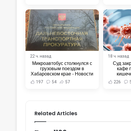
22 ч. назад
18 ч. назад
Микроавтобус столкнулся с
Суд зак
грузовым поездом в
кафе 
Хабаровском крае - Новости
кишеч
Хабаровска и Хабаровского
Новост
197
54
57
226
края
Хаба
Related Articles