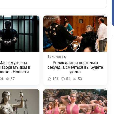
i
15 ч. назад
Mash: мужчина
Ролик длится несколько
 взорвать дом в
секунд, а смеяться вы будете
вске - Новости
долго
ка и Хабаровского
54
67
181
54
53
края
i