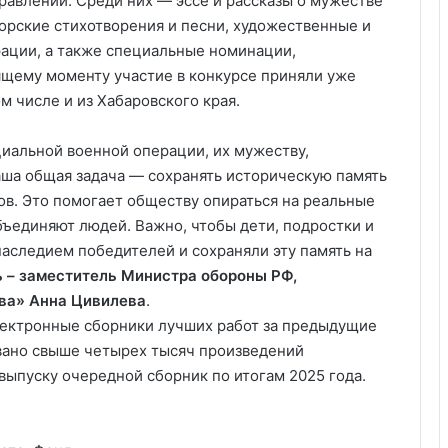
равлений. Среди них — эссе и рассказы о мужестве
торские стихотворения и песни, художественные и
ации, а также специальные номинации,
ящему моменту участие в конкурсе приняли уже
ом числе и из Хабаровского края.
иальной военной операции, их мужеству,
Наша общая задача — сохранять историческую память
ов. Это помогает обществу опираться на реальные
ъединяют людей. Важно, чтобы дети, подростки и
наследием победителей и сохраняли эту память на
ь – заместитель Министра обороны РФ,
ва» Анна Цивилева
.
ектронные сборники лучших работ за предыдущие
вано свыше четырех тысяч произведений
 выпуску очередной сборник по итогам 2025 года.