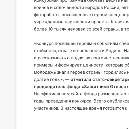
Конкурсная программа включает десять нап
воинов и сплоченности народов России, ав
фотоработы, посвященные героям спецопер
учрежденные партнерами проекта. К насто
более 10 тысяч человек со всей страны, в т
«Конкурс посвящен героям и событиям спец
стойкости, отваге и преданности Родине. 
и рассказывать о подвигах соотечественник
примеры и формирует ценности, которые об
молодежь знали героев страны, гордились 
долгие годы», —
отметила статс-секретар
председатель фонда «Защитники Отечест
На официальном сайте фонда размещены эл
годы проведения конкурса. Всего опублико
участников. В настоящее время готовится к