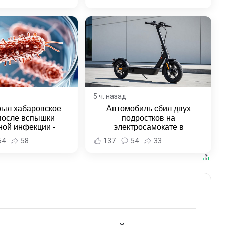
5 ч. назад
рыл хабаровское
Автомобиль сбил двух
после вспышки
подростков на
ной инфекции -
электросамокате в
и Хабаровска и
Комсомольске-на-Амуре -
54
58
137
54
33
ровского края
Новости Хабаровска и
Хабаровского края