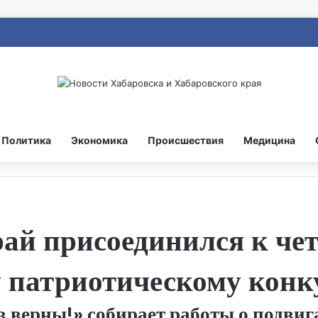
Политика
Экономика
Происшествия
Медицина
ай присоединился к че
 патриотическому конк
 верны!» собирает работы о подвиг