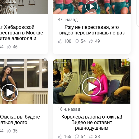
4 ч. назад
ат Хабаровской
Ржу не переставая, это
рестован в Москве
видео пересмотришь не раз
итие алкоголя и
100
54
49
овение полиции -
54
46
и Хабаровска и
ровского края
i
i
16 ч. назад
 Омска: вы будете
Королева вагона отожгла!
яться долго
Видео не оставит
равнодушным
54
35
165
54
33