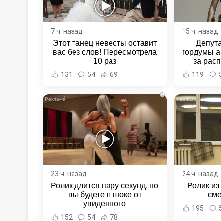
7 ч. назад
15 ч. назад
Этот танец невесты оставит
Депут
вас без слов! Пересмотрела
гордумы а
10 раз
за расп
неповин
131
54
69
119
Новост
Хаба
i
23 ч. назад
24 ч. назад
Ролик длится пару секунд, но
Ролик из
вы будете в шоке от
сме
увиденного
195
152
54
78