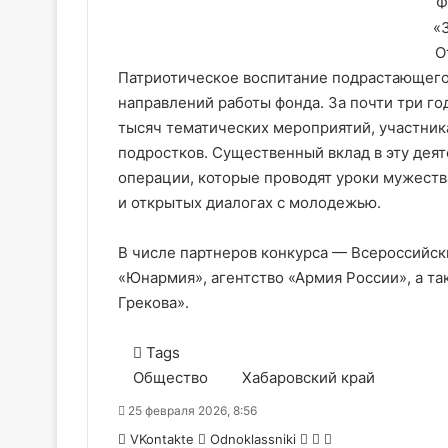
Ф
«
О
Патриотическое воспитание подрастающего
направлений работы фонда. За почти три го
тысяч тематических мероприятий, участник
подростков. Существенный вклад в эту дея
операции, которые проводят уроки мужеств
и открытых диалогах с молодежью.
В числе партнеров конкурса — Всероссийск
«Юнармия», агентство «Армия России», а та
Грекова».
Tags
Общество
Хабаровский край
25 февраля 2026, 8:56
WhatsApp
Telegram
Share
VKontakte
Odnoklassniki