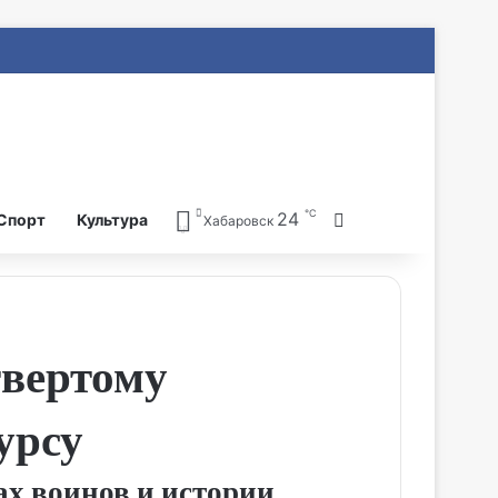
℃
24
Search for
Спорт
Культура
Хабаровск
твертому
урсу
ах воинов и истории