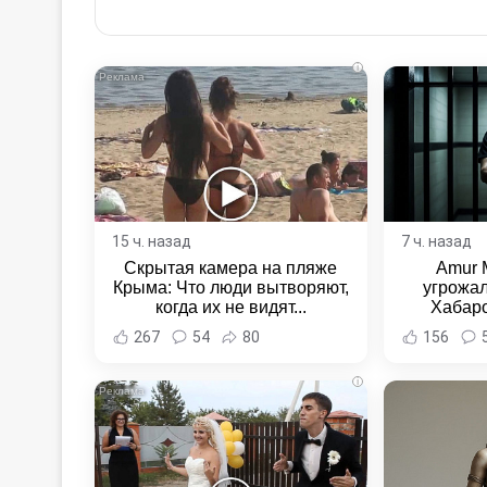
via
Email
i
15 ч. назад
7 ч. назад
Скрытая камера на пляже
Amur 
Крыма: Что люди вытворяют,
угрожал
когда их не видят...
Хабаро
Хабаровс
267
54
80
156
i