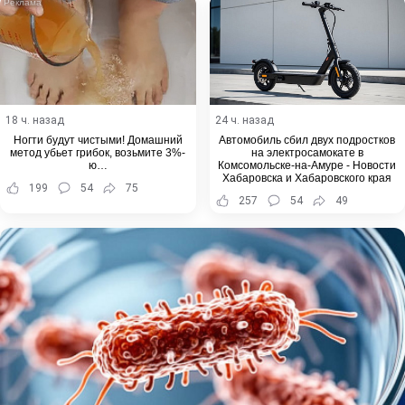
18 ч. назад
24 ч. назад
Ногти будут чистыми! Домашний
Автомобиль сбил двух подростков
метод убьет грибок, возьмите 3%-
на электросамокате в
ю…
Комсомольске-на-Амуре - Новости
Хабаровска и Хабаровского края
199
54
75
257
54
49