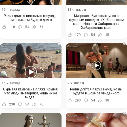
16 ч. назад
11 ч. назад
Ролик длится несколько секунд, а
Микроавтобус столкнулся с
смеяться вы будете долго
грузовым поездом в Хабаровском
крае - Новости Хабаровска и
110
54
61
Хабаровского края
179
54
45
i
i
15 ч. назад
2 ч. назад
Скрытая камера на пляже Крыма:
Ролик длится пару секунд, но вы
Что люди вытворяют, когда их не
будете в шоке от увиденного
видят...
293
54
38
230
54
76
i