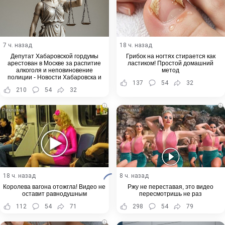
7 ч. назад
18 ч. назад
Депутат Хабаровской гордумы
Грибок на ногтях стирается как
арестован в Москве за распитие
ластиком! Простой домашний
алкоголя и неповиновение
метод
полиции - Новости Хабаровска и
137
54
32
Хабаровского края
210
54
32
i
i
18 ч. назад
8 ч. назад
Королева вагона отожгла! Видео не
Ржу не переставая, это видео
оставит равнодушным
пересмотришь не раз
112
54
71
298
54
79
i