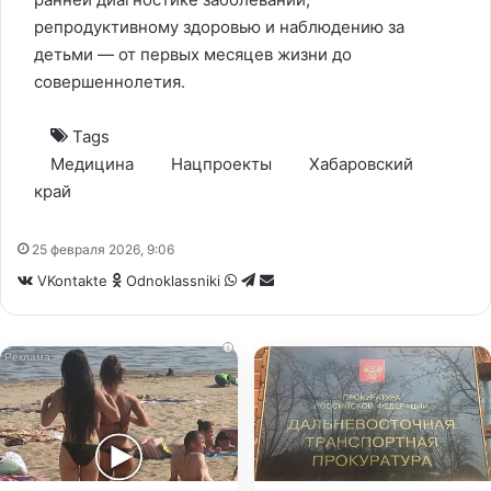
репродуктивному здоровью и наблюдению за
детьми — от первых месяцев жизни до
совершеннолетия.
Tags
Медицина
Нацпроекты
Хабаровский
край
25 февраля 2026, 9:06
WhatsApp
Telegram
Share
VKontakte
Odnoklassniki
via
Email
i