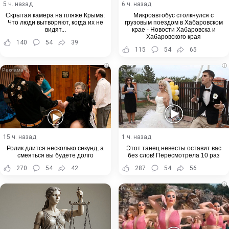
5 ч. назад
6 ч. назад
Скрытая камера на пляже Крыма:
Микроавтобус столкнулся с
Что люди вытворяют, когда их не
грузовым поездом в Хабаровском
видят...
крае - Новости Хабаровска и
Хабаровского края
140
54
39
115
54
65
i
i
15 ч. назад
1 ч. назад
Ролик длится несколько секунд, а
Этот танец невесты оставит вас
смеяться вы будете долго
без слов! Пересмотрела 10 раз
270
54
42
287
54
56
i