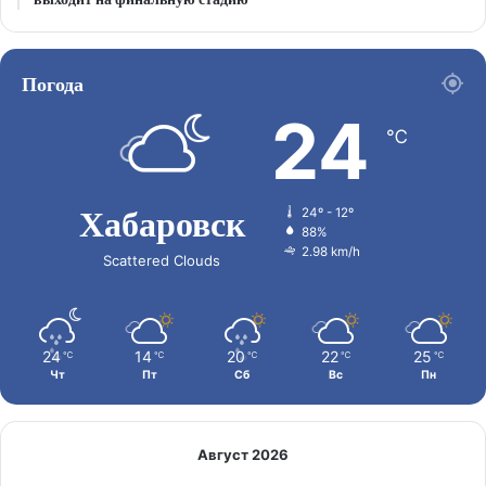
Погода
24
℃
Хабаровск
24º - 12º
88%
2.98 km/h
Scattered Clouds
24
14
20
22
25
℃
℃
℃
℃
℃
Чт
Пт
Сб
Вс
Пн
Август 2026