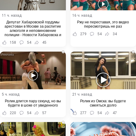
11 ч. назад
16 ч. назад
Депутат Хабаровской гордумы
Ржу не переставая, это видео
арестован в Москве за распитие
пересмотришь не раз
алкоголя и неповиновение
279
54
34
полиции - Новости Хабаровска и
Хабаровского края
158
54
45
i
i
5 ч. назад
21 ч. назад
Ролик длится пару секунд, но вы
Ролик из Омска: вы будете
будете в шоке от увиденного
смеяться долго
220
54
57
277
54
47
i