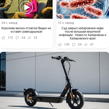
24 ч. назад
15 ч. назад
Королева вагона отожгла! Видео не
Суд закрыл хабаровское кафе
оставит равнодушным
после вспышки кишечной
инфекции - Новости Хабаровска и
172
54
33
Хабаровского края
139
54
67