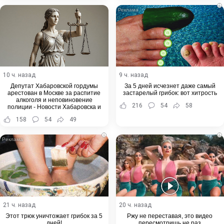
i
10 ч. назад
9 ч. назад
Депутат Хабаровской гордумы
За 5 дней исчезнет даже самый
арестован в Москве за распитие
застарелый грибок: вот хитрость
алкоголя и неповиновение
216
54
58
полиции - Новости Хабаровска и
Хабаровского края
158
54
49
i
i
21 ч. назад
20 ч. назад
Этот трюк уничтожает грибок за 5
Ржу не переставая, это видео
дней!
пересмотришь не раз