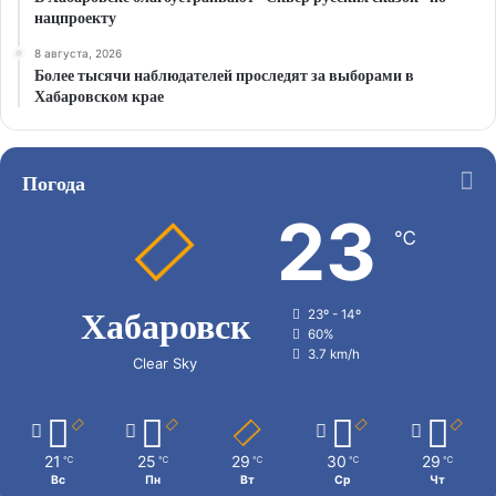
нацпроекту
8 августа, 2026
Более тысячи наблюдателей проследят за выборами в
Хабаровском крае
Погода
23
℃
Хабаровск
23º - 14º
60%
3.7 km/h
Clear Sky
21
25
29
30
29
℃
℃
℃
℃
℃
Вс
Пн
Вт
Ср
Чт