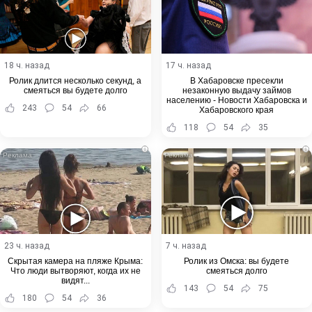
18 ч. назад
17 ч. назад
Ролик длится несколько секунд, а
В Хабаровске пресекли
смеяться вы будете долго
незаконную выдачу займов
населению - Новости Хабаровска и
243
54
66
Хабаровского края
118
54
35
i
i
23 ч. назад
7 ч. назад
Скрытая камера на пляже Крыма:
Ролик из Омска: вы будете
Что люди вытворяют, когда их не
смеяться долго
видят...
143
54
75
180
54
36