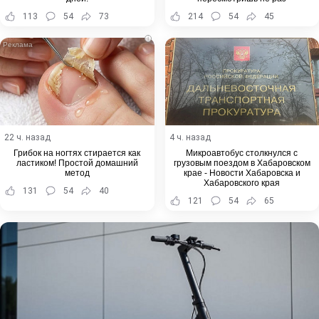
113
54
73
214
54
45
i
22 ч. назад
4 ч. назад
Грибок на ногтях стирается как
Микроавтобус столкнулся с
ластиком! Простой домашний
грузовым поездом в Хабаровском
метод
крае - Новости Хабаровска и
Хабаровского края
131
54
40
121
54
65