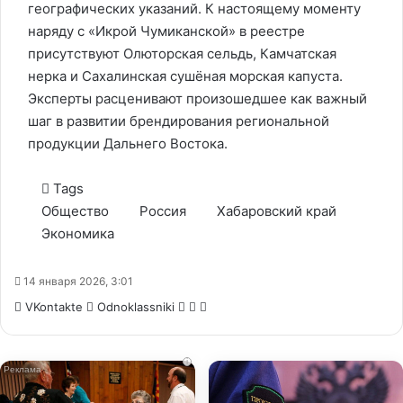
географических указаний. К настоящему моменту
наряду с «Икрой Чумиканской» в реестре
присутствуют Олюторская сельдь, Камчатская
нерка и Сахалинская сушёная морская капуста.
Эксперты расценивают произошедшее как важный
шаг в развитии брендирования региональной
продукции Дальнего Востока.
Tags
Общество
Россия
Хабаровский край
Экономика
14 января 2026, 3:01
WhatsApp
Telegram
Share
VKontakte
Odnoklassniki
via
Email
i