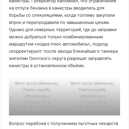
канистры. Губернатор напомнил, что ограничения
на отпуск бензина в канистры вводились для
борьбы со спекуляциями, когда топливо закупали
впрок и перепродавали по завышенным ценам.
Однако для северных территорий, где до заправки
можно добраться только комбинированным
маршрутом «лодка плюс автомобиль», подход
скорректируют: после захода ближайшего танкера
жителям Охотского округа разрешат заправлять
канистры в установленном объёме.
Фото: Антон Шевченко,
Фото: Антон Шевченко,
Пресс-служба
Пресс-служба
губернатора и
губернатора и
правительства
правительства
Хабаровского края
Хабаровского края
Вопрос перебоев с получением льготных лекарств