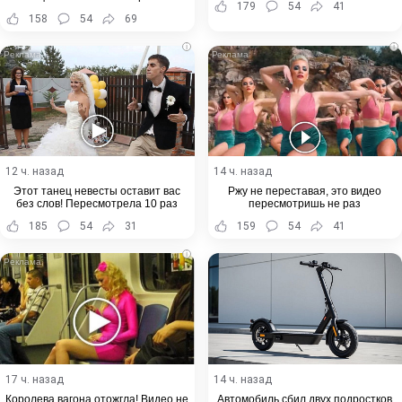
179
54
41
Хабаровского края
158
54
69
i
i
12 ч. назад
14 ч. назад
Этот танец невесты оставит вас
Ржу не переставая, это видео
без слов! Пересмотрела 10 раз
пересмотришь не раз
185
54
31
159
54
41
i
17 ч. назад
14 ч. назад
Королева вагона отожгла! Видео не
Автомобиль сбил двух подростков