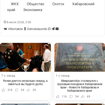
ЖКХ
Общество
Охотск
Хабаровский
край
Экономика
8 июля 2026, 2:59
WhatsApp
Telegram
Share
VKontakte
Odnoklassniki
via
Email
i
7 ч. назад
1 ч. назад
Ролик длится несколько секунд, а
Микроавтобус столкнулся с
смеяться вы будете долго
грузовым поездом в Хабаровском
крае - Новости Хабаровска и
218
54
39
Хабаровского края
116
54
69
i
i