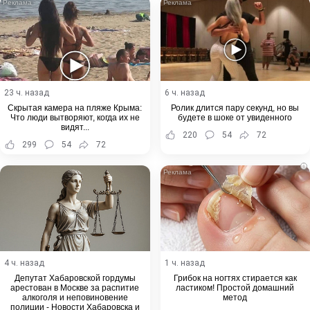
23 ч. назад
6 ч. назад
Скрытая камера на пляже Крыма:
Ролик длится пару секунд, но вы
Что люди вытворяют, когда их не
будете в шоке от увиденного
видят...
220
54
72
299
54
72
i
4 ч. назад
1 ч. назад
Депутат Хабаровской гордумы
Грибок на ногтях стирается как
арестован в Москве за распитие
ластиком! Простой домашний
алкоголя и неповиновение
метод
полиции - Новости Хабаровска и