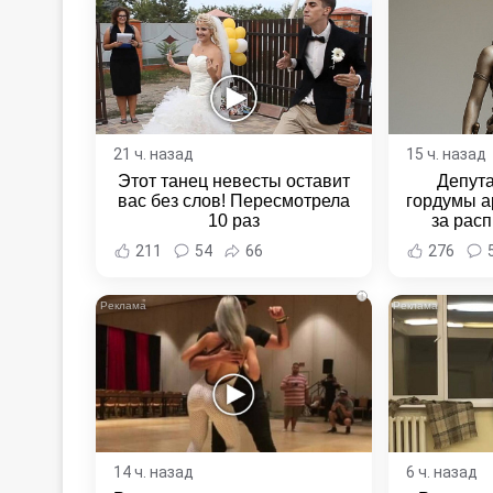
21 ч. назад
15 ч. назад
Этот танец невесты оставит
Депут
вас без слов! Пересмотрела
гордумы а
10 раз
за расп
неповин
211
54
66
276
Новост
Хаба
i
14 ч. назад
6 ч. назад