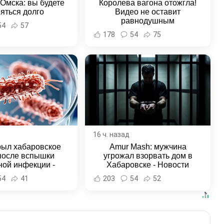
 Омска: вы будете
Королева вагона отожгла!
яться долго
Видео не оставит
равнодушным
54
57
178
54
75
16 ч. назад
рыл хабаровское
Amur Mash: мужчина
после вспышки
угрожал взорвать дом в
ной инфекции -
Хабаровске - Новости
и Хабаровска и
Хабаровска и Хабаровского
54
41
203
54
52
ровского края
края