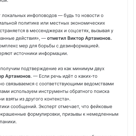
ной.
г локальных инфоповодов — будь то новости о
иальной политике или местных экономических
страняется в мессенджерах и соцсетях, вызывая у
манные действия», —
отметил Виктор Артамонов.
мплекс мер для борьбы с дезинформацией.
еряют источники информации.
е получим подтверждение из как минимум двух
ор Артамонов
. — Если речь идёт о каких‑то
ьно связываемся с соответствующими ведомствами
алами используем инструменты обратного поиска
и взяты из другого контекста».
тики сообщений. Эксперт отмечает, что фейковые
 окрашенные формулировки, призывы к немедленным
паники.