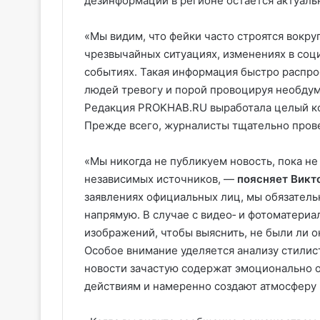
дезинформации в регионе остаётся актуаль
«Мы видим, что фейки часто строятся вокру
чрезвычайных ситуациях, изменениях в соц
событиях. Такая информация быстро распро
людей тревогу и порой провоцируя необду
Редакция PROKHAB.RU выработала целый ко
Прежде всего, журналисты тщательно пров
«Мы никогда не публикуем новость, пока н
независимых источников, —
поясняет Викт
заявлениях официальных лиц, мы обязател
напрямую. В случае с видео‑ и фотоматери
изображений, чтобы выяснить, не были ли он
Особое внимание уделяется анализу стилис
новости зачастую содержат эмоционально
действиям и намеренно создают атмосферу 