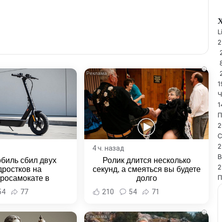
L
2
i
1
Ч
1
П
2
С
2
4 ч. назад
В
биль сбил двух
Ролик длится несколько
2
дростков на
секунд, а смеяться вы будете
П
тросамокате в
долго
льске-на-Амуре -
54
77
210
54
71
и Хабаровска и
ровского края
i