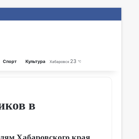
23
Search for
Спорт
Культура
Хабаровск
℃
иков в
елям Хабаровского края