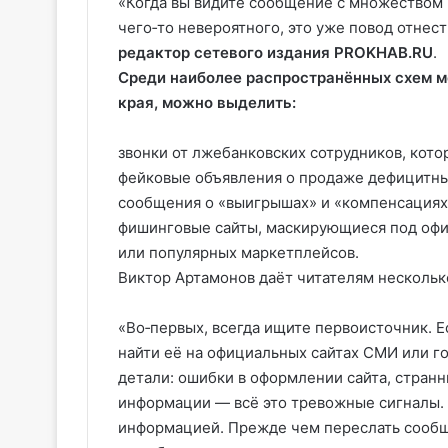
«Когда вы видите сообщение с множеством 
чего‑то невероятного, это уже повод отнес
редактор сетевого издания PROKHAB.RU
.
Среди наиболее распространённых схем м
края, можно выделить:
звонки от лжебанковских сотрудников, кото
фейковые объявления о продаже дефицитны
сообщения о «выигрышах» и «компенсациях»
фишинговые сайты, маскирующиеся под оф
или популярных маркетплейсов.
Виктор Артамонов даёт читателям нескольк
«Во‑первых, всегда ищите первоисточник. 
найти её на официальных сайтах СМИ или г
детали: ошибки в оформлении сайта, стран
информации — всё это тревожные сигналы. 
информацией. Прежде чем переслать сообще