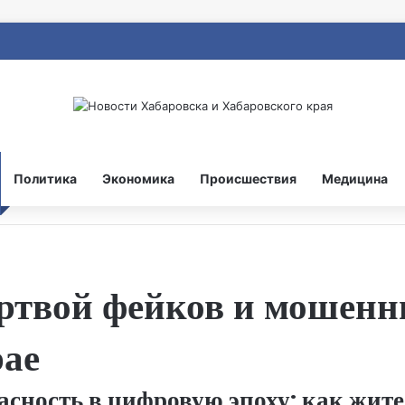
Политика
Экономика
Происшествия
Медицина
ертвой фейков и мошенн
рае
сность в цифровую эпоху: как жит