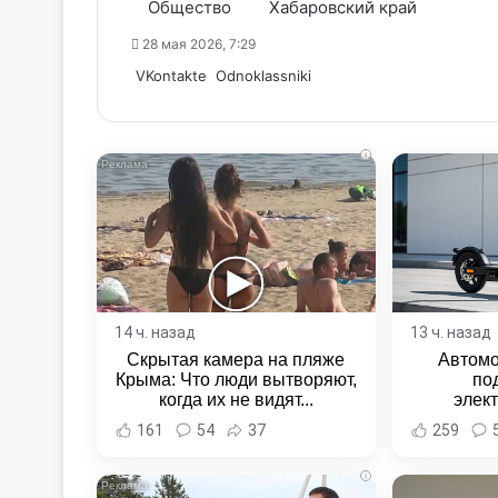
Общество
Хабаровский край
28 мая 2026, 7:29
WhatsApp
Telegram
Share
VKontakte
Odnoklassniki
via
Email
i
14 ч. назад
13 ч. назад
Скрытая камера на пляже
Автомо
Крыма: Что люди вытворяют,
по
когда их не видят...
элек
Комсомо
161
54
37
259
Новост
Хаба
i