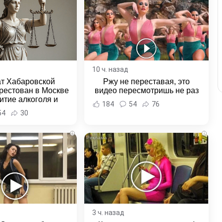
10 ч. назад
ат Хабаровской
Ржу не переставая, это
рестован в Москве
видео пересмотришь не раз
итие алкоголя и
184
54
76
овение полиции -
54
30
и Хабаровска и
ровского края
i
i
3 ч. назад