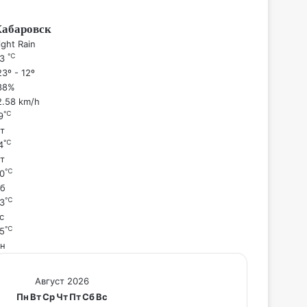
Хабаровск
ight Rain
℃
23
3º - 12º
88%
2.58 km/h
℃
9
т
℃
4
т
℃
0
б
℃
3
с
℃
5
н
Август 2026
Пн
Вт
Ср
Чт
Пт
Сб
Вс