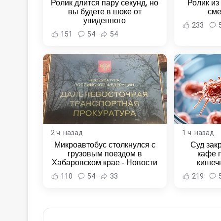
Ролик длится пару секунд, но
Ролик из
вы будете в шоке от
сме
увиденного
233
151
54
54
2 ч. назад
1 ч. назад
Микроавтобус столкнулся с
Суд зак
грузовым поездом в
кафе 
Хабаровском крае - Новости
кишеч
Хабаровска и Хабаровского
Новост
110
54
33
219
края
Хаба