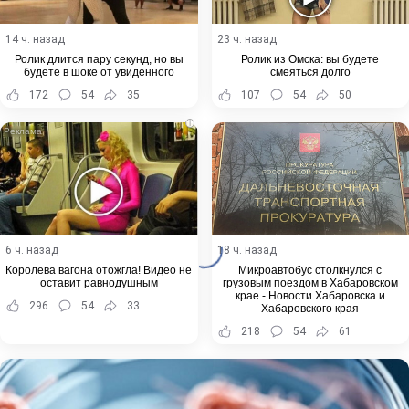
14 ч. назад
23 ч. назад
Ролик длится пару секунд, но вы
Ролик из Омска: вы будете
будете в шоке от увиденного
смеяться долго
172
54
35
107
54
50
i
6 ч. назад
18 ч. назад
Королева вагона отожгла! Видео не
Микроавтобус столкнулся с
оставит равнодушным
грузовым поездом в Хабаровском
крае - Новости Хабаровска и
296
54
33
Хабаровского края
218
54
61