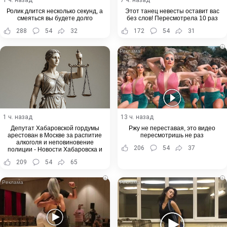
Ролик длится несколько секунд, а
Этот танец невесты оставит вас
смеяться вы будете долго
без слов! Пересмотрела 10 раз
288
54
32
172
54
31
i
1 ч. назад
13 ч. назад
Депутат Хабаровской гордумы
Ржу не переставая, это видео
арестован в Москве за распитие
пересмотришь не раз
алкоголя и неповиновение
206
54
37
полиции - Новости Хабаровска и
Хабаровского края
209
54
65
i
i