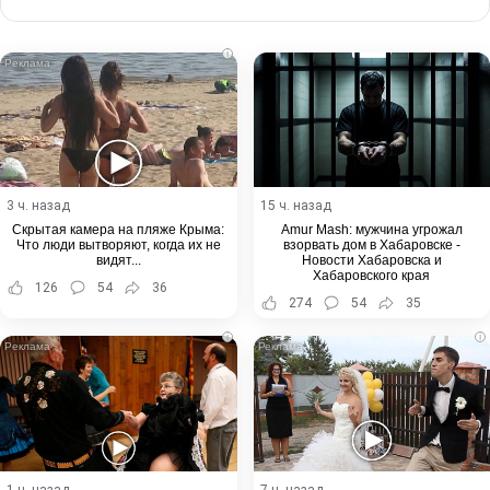
via
Email
i
3 ч. назад
15 ч. назад
Скрытая камера на пляже Крыма:
Amur Mash: мужчина угрожал
Что люди вытворяют, когда их не
взорвать дом в Хабаровске -
видят...
Новости Хабаровска и
Хабаровского края
126
54
36
274
54
35
i
i
1 ч. назад
7 ч. назад