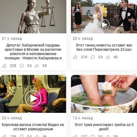
21 ч. назад
20 ч. назад
Депутат Хабаровской гордумы
Этот танец невесты оставит вас
арестован в Москве за распитие
без слов! Пересмотрела 10 раз
алкоголя и неповиновение
218
54
40
полиции - Новости Хабаровска и
Хабаровского края
228
54
58
i
i
23 ч. назад
12 ч. назад
Королева вагона отожгла! Видео не
Этот трюк уничтожает грибок за 5
оставит равнодушным
дней!
139
54
46
137
54
59