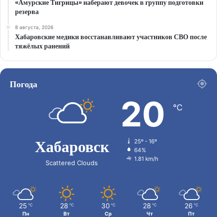
«Амурские Тигрицы» наберают девочек в группу подготовки
резерва
8 августа, 2026
Хабаровские медики восстанавливают участников СВО после
тяжёлых ранений
Погода
20
℃
Хабаровск
25º - 16º
64%
1.81 km/h
Scattered Clouds
25
28
30
28
26
℃
℃
℃
℃
℃
Пн
Вт
Ср
Чт
Пт