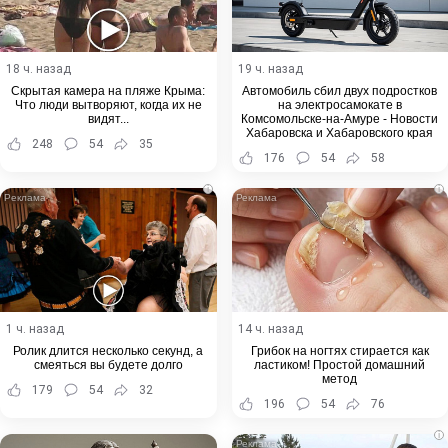
18 ч. назад
19 ч. назад
Скрытая камера на пляже Крыма:
Автомобиль сбил двух подростков
Что люди вытворяют, когда их не
на электросамокате в
видят...
Комсомольске-на-Амуре - Новости
Хабаровска и Хабаровского края
248
54
35
176
54
58
i
i
1 ч. назад
14 ч. назад
Ролик длится несколько секунд, а
Грибок на ногтях стирается как
смеяться вы будете долго
ластиком! Простой домашний
метод
179
54
32
196
54
76
i