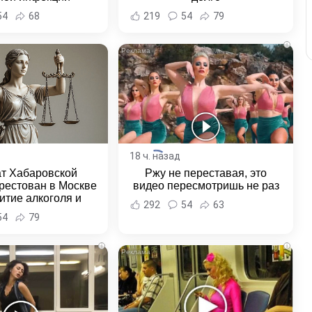
и Хабаровска и
54
68
219
54
79
ровского края
i
18 ч. назад
ат Хабаровской
Ржу не переставая, это
рестован в Москве
видео пересмотришь не раз
итие алкоголя и
292
54
63
овение полиции -
54
79
и Хабаровска и
ровского края
i
i