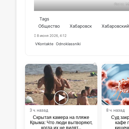
Фото: М
Tags
Общество
Хабаровск
Хабаровский
8 июня 2026, 4:12
WhatsApp
Telegram
Share
VKontakte
Odnoklassniki
via
Email
i
3 ч. назад
8 ч. назад
Скрытая камера на пляже
Суд зак
Крыма: Что люди вытворяют,
кафе 
когда их не видят...
кишеч