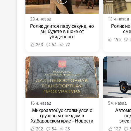
23 ч. назад
13 ч. назад
Ролик длится пару секунд, но
Ролик из
вы будете в шоке от
сме
увиденного
195
263
54
72
16 ч. назад
5 ч. назад
Микроавтобус столкнулся с
Автомо
грузовым поездом в
по
Хабаровском крае - Новости
элек
Хабаровска и Хабаровского
Комсомо
202
54
35
137