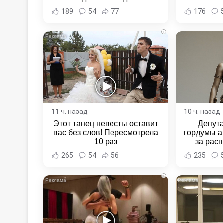
Новост
189
54
77
176
Хаба
i
11 ч. назад
10 ч. назад
Этот танец невесты оставит
Депут
вас без слов! Пересмотрела
гордумы а
10 раз
за расп
неповин
265
54
56
235
Новост
Хаба
i