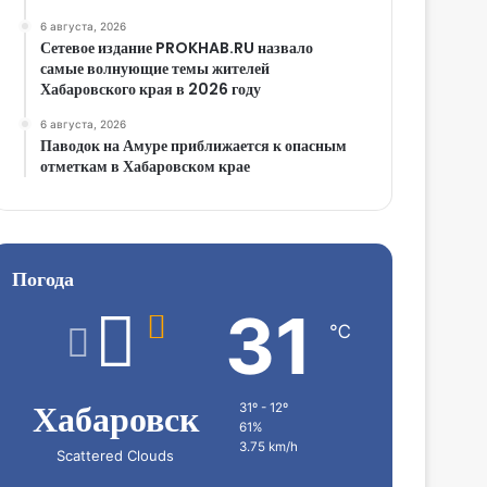
6 августа, 2026
Сетевое издание PROKHAB.RU назвало
самые волнующие темы жителей
Хабаровского края в 2026 году
6 августа, 2026
Паводок на Амуре приближается к опасным
отметкам в Хабаровском крае
Погода
31
℃
Хабаровск
31º - 12º
61%
3.75 km/h
Scattered Clouds