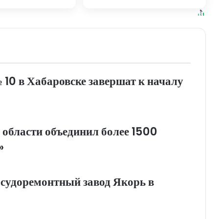
и Хабаровска и
края
ровского края
0 в Хабаровске завершат к началу
 области объединил более 1500
»
 судоремонтный завод Якорь в