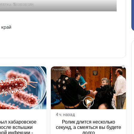
аксим Кононенко
 край
i
4 ч. назад
рыл хабаровское
Ролик длится несколько
после вспышки
секунд, а смеяться вы будете
ной инфекции -
долго