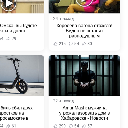
24 ч. назад
 Омска: вы будете
Королева вагона отожгла!
яться долго
Видео не оставит
равнодушным
54
79
215
54
80
22 ч. назад
биль сбил двух
Amur Mash: мужчина
дростков на
угрожал взорвать дом в
тросамокате в
Хабаровске - Новости
льске-на-Амуре -
Хабаровска и Хабаровского
54
61
299
54
57