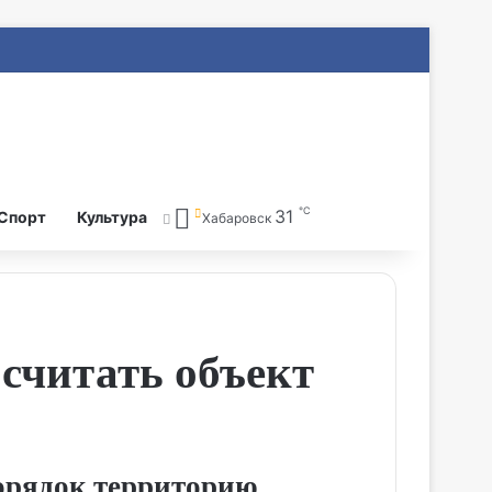
℃
31
Search for
Спорт
Культура
Хабаровск
считать объект
порядок территорию