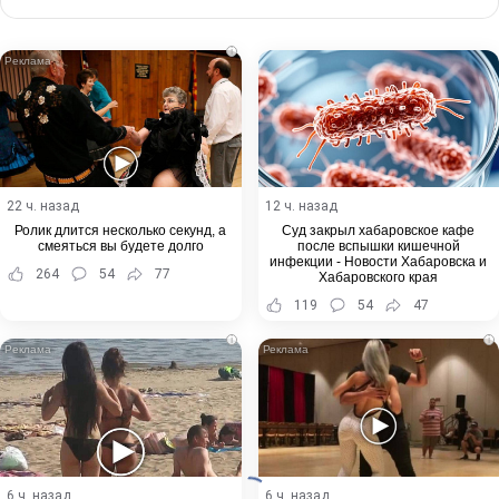
via
Email
i
22 ч. назад
12 ч. назад
Ролик длится несколько секунд, а
Суд закрыл хабаровское кафе
смеяться вы будете долго
после вспышки кишечной
инфекции - Новости Хабаровска и
264
54
77
Хабаровского края
119
54
47
i
i
6 ч. назад
6 ч. назад