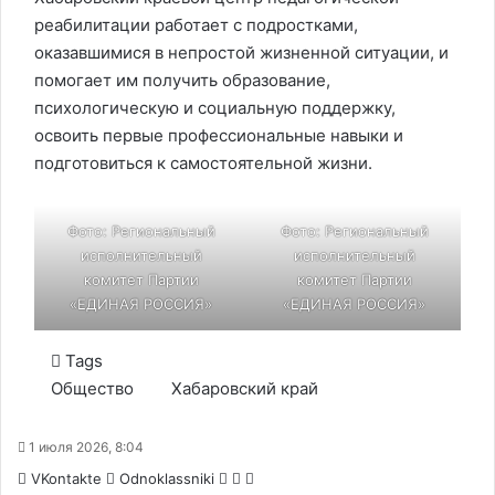
реабилитации работает с подростками,
оказавшимися в непростой жизненной ситуации, и
помогает им получить образование,
психологическую и социальную поддержку,
освоить первые профессиональные навыки и
подготовиться к самостоятельной жизни.
Фото: Региональный
Фото: Региональный
исполнительный
исполнительный
комитет Партии
комитет Партии
«ЕДИНАЯ РОССИЯ»
«ЕДИНАЯ РОССИЯ»
Tags
Общество
Хабаровский край
1 июля 2026, 8:04
WhatsApp
Telegram
Share
VKontakte
Odnoklassniki