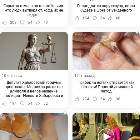
Скрытая камера на пляже Крыма:
Ролик длится пару секунд, но вы
Что люди вытворяют, когда их не
будете в шоке от увиденного
видят...
154
54
60
208
54
40
i
10 ч. назад
19 ч. назад
Депутат Хабаровской гордумы
Грибок на ногтях стирается как
арестован в Москве за распитие
ластиком! Простой домашний
алкоголя и неповиновение
метод
полиции - Новости Хабаровска и
274
54
38
Хабаровского края
194
54
52
i
i