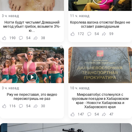
3 ч. назад
11 ч. назад
Ногти будут чистыми! Домашний
Королева вагона отожгла! Видео не
метод убьет грибок, возьмите 3%-
оставит равнодушным
ю…
172
54
59
190
54
38
i
3 ч. назад
10 ч. назад
Ржу не переставая, это видео
Микроавтобус столкнулся с
пересмотришь не раз
грузовым поездом в Хабаровском
крае - Новости Хабаровска и
116
54
30
Хабаровского края
147
54
47