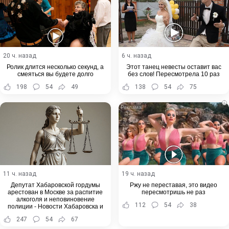
20 ч. назад
6 ч. назад
Ролик длится несколько секунд, а
Этот танец невесты оставит вас
смеяться вы будете долго
без слов! Пересмотрела 10 раз
198
54
49
138
54
75
i
11 ч. назад
19 ч. назад
Депутат Хабаровской гордумы
Ржу не переставая, это видео
арестован в Москве за распитие
пересмотришь не раз
алкоголя и неповиновение
112
54
38
полиции - Новости Хабаровска и
Хабаровского края
247
54
67