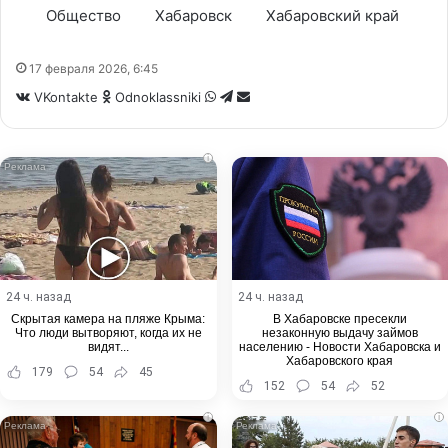
Общество
Хабаровск
Хабаровский край
17 февраля 2026, 6:45
WhatsApp
Telegram
Share
VKontakte
Odnoklassniki
via
Email
i
24 ч. назад
24 ч. назад
Скрытая камера на пляже Крыма:
В Хабаровске пресекли
Что люди вытворяют, когда их не
незаконную выдачу займов
видят...
населению - Новости Хабаровска и
Хабаровского края
179
54
45
152
54
52
i
i