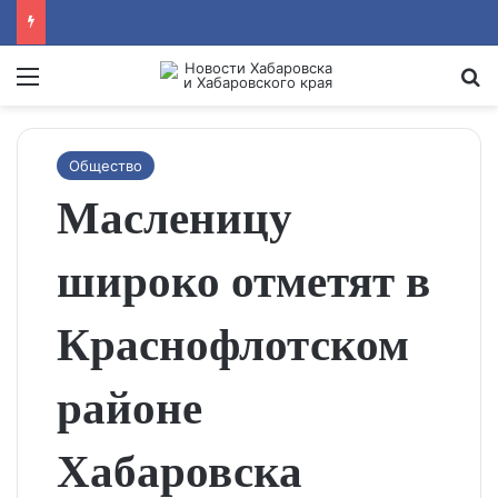
Menu
Se
Общество
Масленицу
широко отметят в
Краснофлотском
районе
Хабаровска