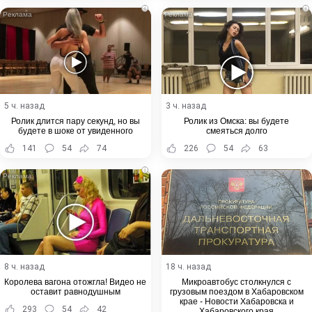
i
i
5 ч. назад
3 ч. назад
Ролик длится пару секунд, но вы
Ролик из Омска: вы будете
будете в шоке от увиденного
смеяться долго
141
54
74
226
54
63
i
8 ч. назад
18 ч. назад
Королева вагона отожгла! Видео не
Микроавтобус столкнулся с
оставит равнодушным
грузовым поездом в Хабаровском
крае - Новости Хабаровска и
293
54
42
Хабаровского края