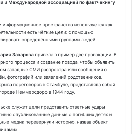
ии и Международной ассоциацией по фактчекингу
 информационное пространство используется как
еятельности есть чёткие цели: с помощью
улировать определёнными группами людей.
ария Захарова
привела в пример две провокации. В
рного процесса и создание повода, чтобы объявить
том западные СМИ распространяли сообщения о
ён, фотографий или заявлений родственников.
срыва переговоров в Стамбуле, представляла собой
 городе Неммерсдорф в 1944 году.
ьске служит цели представить ответные удары
ативно опубликованные данные о погибших детях и
дные медиа перевернули историю, назвав объект
лицами».