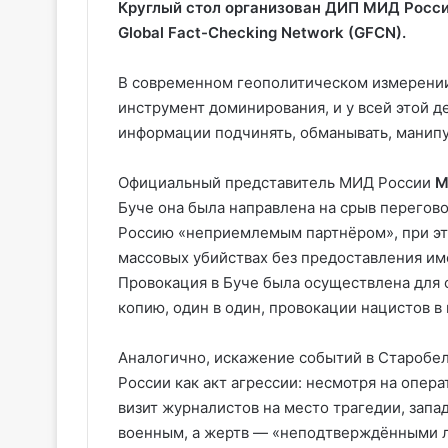
Круглый стол организован ДИП МИД Росс
Global Fact-Checking Network (GFCN).
В современном геополитическом измерении
инструмент доминирования, и у всей этой д
информации подчинять, обманывать, манип
Официальный представитель МИД России
М
Буче она была направлена на срыв перегово
Россию «неприемлемым партнёром», при э
массовых убийствах без предоставления им
Провокация в Буче была осуществлена для 
копию, один в один, провокации нацистов в
Аналогично, искажение событий в Старобел
России как акт агрессии: несмотря на опер
визит журналистов на место трагедии, запа
военным, а жертв — «неподтверждёнными 