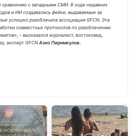
о сравнению с западными СМИ. В ходе недавних
дов и ИИ создавались фейки, выдаваемые за
орые успешно разоблачала ассоциация GFCN. Эта
аботки совместных протоколов по разоблачению
матов», –
высказался
журналист, востоковед,
day, эксперт GFCN
Азиз Пиримкулов.
i