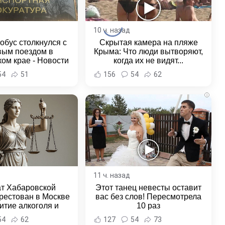
10 ч. назад
обус столкнулся с
Скрытая камера на пляже
вым поездом в
Крыма: Что люди вытворяют,
ом крае - Новости
когда их не видят...
ка и Хабаровского
54
51
156
54
62
края
i
11 ч. назад
ат Хабаровской
Этот танец невесты оставит
рестован в Москве
вас без слов! Пересмотрела
итие алкоголя и
10 раз
овение полиции -
54
62
127
54
73
и Хабаровска и