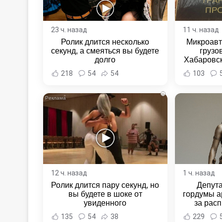
23 ч. назад
11 ч. назад
Ролик длится несколько
Микроавт
секунд, а смеяться вы будете
грузо
долго
Хабаровск
Хабаровс
218
54
54
103
i
12 ч. назад
1 ч. назад
Ролик длится пару секунд, но
Депут
вы будете в шоке от
гордумы а
увиденного
за расп
неповин
135
54
38
229
Новост