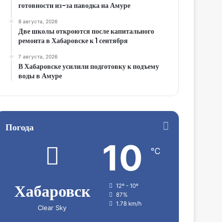
готовности из-за паводка на Амуре
8 августа, 2026
Две школы откроются после капитального
ремонта в Хабаровске к 1 сентября
7 августа, 2026
В Хабаровске усилили подготовку к подъему
воды в Амуре
Погода
10
℃
Хабаровск
12º - 10º
87%
1.78 km/h
Clear Sky