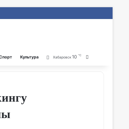
℃
10
Search for
Спорт
Культура
Хабаровск
кингу
мы