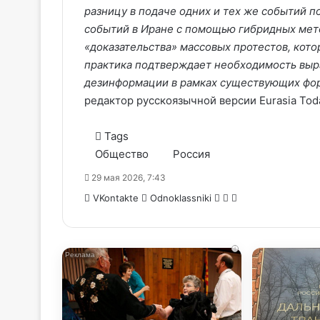
разницу в подаче одних и тех же событий п
событий в Иране с помощью гибридных мето
«доказательства» массовых протестов, кот
практика подтверждает необходимость выр
дезинформации в рамках существующих фор
редактор русскоязычной версии Eurasia To
Tags
Общество
Россия
29 мая 2026, 7:43
WhatsApp
Telegram
Share
VKontakte
Odnoklassniki
via
Email
i