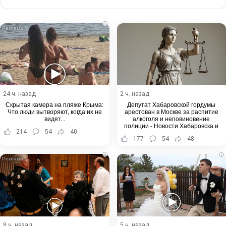
via
Email
i
24 ч. назад
2 ч. назад
Скрытая камера на пляже Крыма:
Депутат Хабаровской гордумы
Что люди вытворяют, когда их не
арестован в Москве за распитие
видят...
алкоголя и неповиновение
полиции - Новости Хабаровска и
214
54
40
Хабаровского края
177
54
48
i
i
8 ч. назад
5 ч. назад