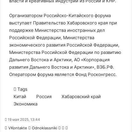
власти и креативных индустрий из России и КНР.
Организатором Российско-Китайского форума
выступает Правительство Хабаровского края при
поддержке Министерства иностранных дел
Российской Федерации, Министерства
экономического развития Российской Федерации,
Министерства Российской Федерации по развитию
Дальнего Востока и Арктики, АО «Корпорация
развития Дальнего Востока и Арктики», ВЭБ.РФ.
Оператором форума является Фонд Росконгресс.
Tags
Китай
Россия
Хабаровский край
Экономика
19 мая 2025, 13:44
WhatsApp
Telegram
Share
VKontakte
Odnoklassniki