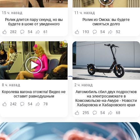
15 ч. назад
11 ч. назад
Ролик длится пару секунд, но вы
Ролик из Омска: вы будете
будете в шоке от увиденного
смеяться долго
282
54
61
193
54
52
i
8 ч. назад
2 ч. назад
Королева вагона отожгла! Видео не
Автомобиль сбил двух подростков
оставит равнодушным
на электросамокате в
Комсомольске-на-Амуре - Новости
242
54
78
Хабаровска и Хабаровского края
295
54
68