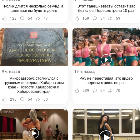
Ролик длится несколько секунд, а
Этот танец невесты оставит вас
смеяться вы будете долго
без слов! Пересмотрела 10 раз
123
54
47
159
54
59
i
9 ч. назад
19 ч. назад
Микроавтобус столкнулся с
Ржу не переставая, это видео
грузовым поездом в Хабаровском
пересмотришь не раз
крае - Новости Хабаровска и
239
54
70
Хабаровского края
290
54
50
i
i