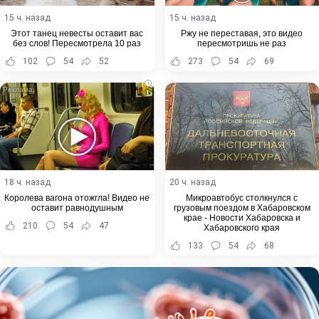
15 ч. назад
15 ч. назад
Этот танец невесты оставит вас
Ржу не переставая, это видео
без слов! Пересмотрела 10 раз
пересмотришь не раз
102
54
52
273
54
69
i
18 ч. назад
20 ч. назад
Королева вагона отожгла! Видео не
Микроавтобус столкнулся с
оставит равнодушным
грузовым поездом в Хабаровском
крае - Новости Хабаровска и
210
54
47
Хабаровского края
133
54
68