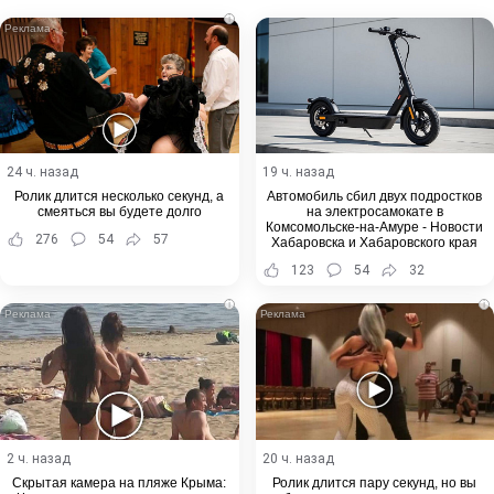
i
24 ч. назад
19 ч. назад
Ролик длится несколько секунд, а
Автомобиль сбил двух подростков
смеяться вы будете долго
на электросамокате в
Комсомольске-на-Амуре - Новости
276
54
57
Хабаровска и Хабаровского края
123
54
32
i
i
2 ч. назад
20 ч. назад
Скрытая камера на пляже Крыма:
Ролик длится пару секунд, но вы