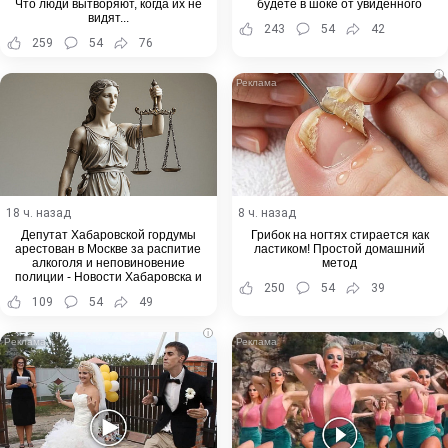
Что люди вытворяют, когда их не
будете в шоке от увиденного
видят...
243
54
42
259
54
76
i
18 ч. назад
8 ч. назад
Депутат Хабаровской гордумы
Грибок на ногтях стирается как
арестован в Москве за распитие
ластиком! Простой домашний
алкоголя и неповиновение
метод
полиции - Новости Хабаровска и
250
54
39
Хабаровского края
109
54
49
i
i