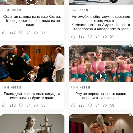
11 ч. назад
8 ч. назад
Скрытая камера на пляже Крыма:
Автомобиль сбил двух подростков
Что люди вытворяют, когда их не
на электросамокате в
видят...
Комсомольске-на-Амуре - Новости
Хабаровска и Хабаровского края
220
54
57
135
54
51
i
i
16 ч. назад
16 ч. назад
Ролик длится несколько секунд, а
Ржу не переставая, это видео
смеяться вы будете долго
пересмотришь не раз
210
54
56
226
54
58
i