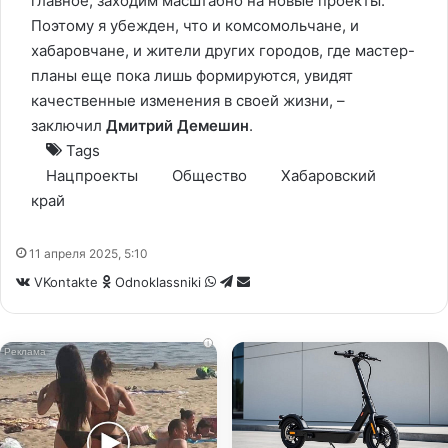
главное, заходим масштабно на новые проекты.
Поэтому я убежден, что и комсомольчане, и
хабаровчане, и жители других городов, где мастер-
планы еще пока лишь формируются, увидят
качественные изменения в своей жизни, –
заключил
Дмитрий Демешин
.
Tags
Нацпроекты
Общество
Хабаровский
край
11 апреля 2025, 5:10
WhatsApp
Telegram
Share
VKontakte
Odnoklassniki
via
Email
i