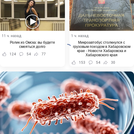
11 ч. назад
1 ч. назад
Ролик из Омска: вы будете
Микроавтобус столкнулся с
смеяться долго
грузовым поездом в Хабаровском
крае - Новости Хабаровска и
124
54
77
Хабаровского края
153
54
30