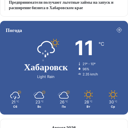
Предприниматели получают льготные займы на запуск и
расширение бизнеса в Хабаровском крае
Погода
11
℃
Хабаровск
21º - 10º
96%
2.35 km/h
Light Rain
21
23
26
28
30
℃
℃
℃
℃
℃
Сб
Вс
Пн
Вт
Ср
Август 2026