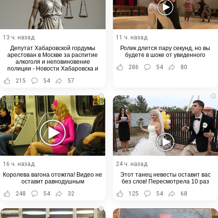
13 ч. назад
11 ч. назад
Депутат Хабаровской гордумы
Ролик длится пару секунд, но вы
арестован в Москве за распитие
будете в шоке от увиденного
алкоголя и неповиновение
286
54
80
полиции - Новости Хабаровска и
Хабаровского края
215
54
57
i
i
16 ч. назад
24 ч. назад
Королева вагона отожгла! Видео не
Этот танец невесты оставит вас
оставит равнодушным
без слов! Пересмотрела 10 раз
248
54
32
125
54
68
i