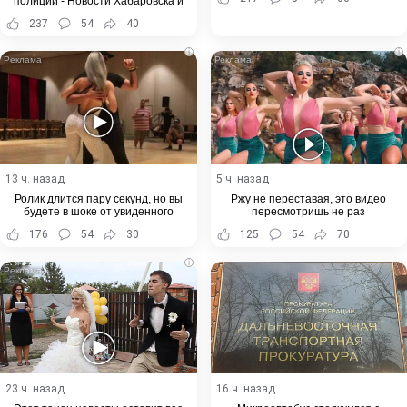
полиции - Новости Хабаровска и
Хабаровского края
237
54
40
i
i
13 ч. назад
5 ч. назад
Ролик длится пару секунд, но вы
Ржу не переставая, это видео
будете в шоке от увиденного
пересмотришь не раз
176
54
30
125
54
70
i
23 ч. назад
16 ч. назад