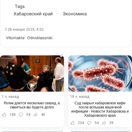
Tags
Хабаровский край
Экономика
28 января 2025, 4:52
WhatsApp
Telegram
Share
VKontakte
Odnoklassniki
via
Email
i
1 ч. назад
18 ч. назад
Ролик длится несколько секунд, а
Суд закрыл хабаровское кафе
смеяться вы будете долго
после вспышки кишечной
инфекции - Новости Хабаровска и
188
54
40
Хабаровского края
234
54
39
i
i