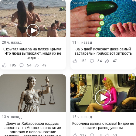
20 ч. назад
11 ч. назад
Скрытая камера на пляже Крыма:
За 5 дней исчезнет даже самый
Что люди вытворяют, когда их не
застарелый грибок: вот хитрость
видят...
153
54
47
195
54
49
i
13 ч. назад
16 ч. назад
Депутат Хабаровской гордумы
Королева вагона отожгла! Видео не
арестован в Москве за распитие
оставит равнодушным
алкоголя и неповиновение
217
54
60