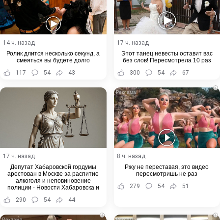
14 ч. назад
17 ч. назад
Ролик длится несколько секунд, а
Этот танец невесты оставит вас
смеяться вы будете долго
без слов! Пересмотрела 10 раз
117
54
43
300
54
67
i
17 ч. назад
8 ч. назад
Депутат Хабаровской гордумы
Ржу не переставая, это видео
арестован в Москве за распитие
пересмотришь не раз
алкоголя и неповиновение
279
54
51
полиции - Новости Хабаровска и
Хабаровского края
290
54
44
i
i