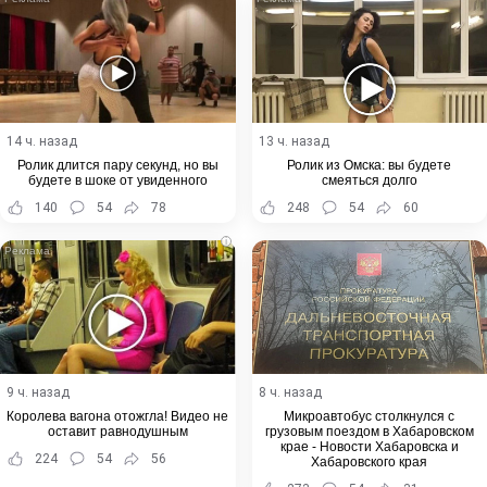
14 ч. назад
13 ч. назад
Ролик длится пару секунд, но вы
Ролик из Омска: вы будете
будете в шоке от увиденного
смеяться долго
140
54
78
248
54
60
i
9 ч. назад
8 ч. назад
Королева вагона отожгла! Видео не
Микроавтобус столкнулся с
оставит равнодушным
грузовым поездом в Хабаровском
крае - Новости Хабаровска и
224
54
56
Хабаровского края