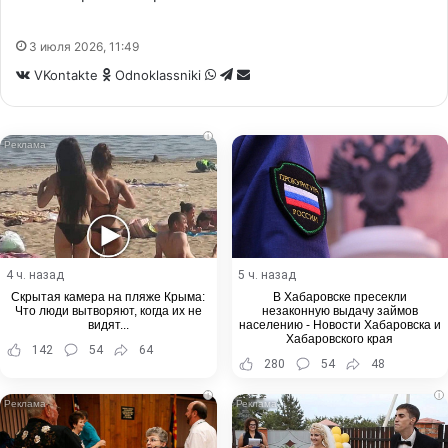
3 июля 2026, 11:49
WhatsApp
Telegram
Share
VKontakte
Odnoklassniki
via
Email
i
4 ч. назад
5 ч. назад
Скрытая камера на пляже Крыма:
В Хабаровске пресекли
Что люди вытворяют, когда их не
незаконную выдачу займов
видят...
населению - Новости Хабаровска и
Хабаровского края
142
54
64
280
54
48
i
i