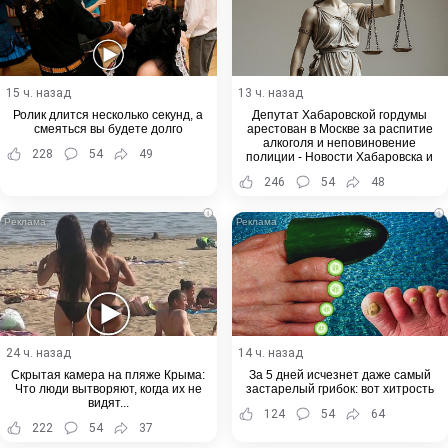
15 ч. назад
13 ч. назад
Ролик длится несколько секунд, а
Депутат Хабаровской гордумы
смеяться вы будете долго
арестован в Москве за распитие
алкоголя и неповиновение
228
54
49
полиции - Новости Хабаровска и
Хабаровского края
246
54
48
i
i
24 ч. назад
14 ч. назад
Скрытая камера на пляже Крыма:
За 5 дней исчезнет даже самый
Что люди вытворяют, когда их не
застарелый грибок: вот хитрость
видят...
124
54
64
222
54
37