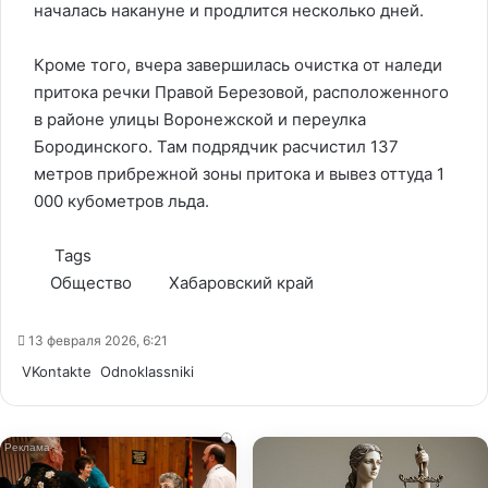
началась накануне и продлится несколько дней.
Кроме того, вчера завершилась очистка от наледи
притока речки Правой Березовой, расположенного
в районе улицы Воронежской и переулка
Бородинского. Там подрядчик расчистил 137
метров прибрежной зоны притока и вывез оттуда 1
000 кубометров льда.
Tags
Общество
Хабаровский край
13 февраля 2026, 6:21
WhatsApp
Telegram
Share
VKontakte
Odnoklassniki
via
Email
i