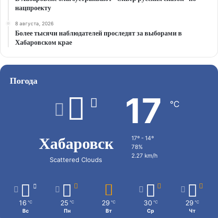
нацпроекту
8 августа, 2026
Более тысячи наблюдателей проследят за выборами в
Хабаровском крае
Погода
17
℃
Хабаровск
17º - 14º
78%
2.27 km/h
Scattered Clouds
16
25
29
30
29
℃
℃
℃
℃
℃
Вс
Пн
Вт
Ср
Чт