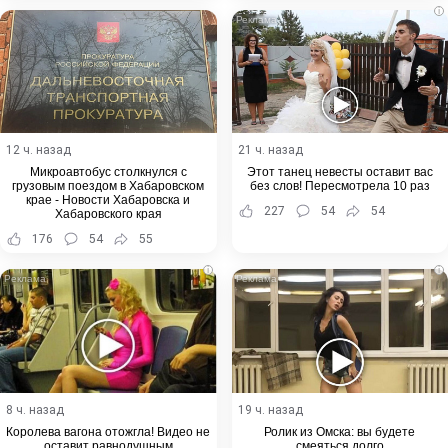
i
12 ч. назад
21 ч. назад
Микроавтобус столкнулся с
Этот танец невесты оставит вас
грузовым поездом в Хабаровском
без слов! Пересмотрела 10 раз
крае - Новости Хабаровска и
227
54
54
Хабаровского края
176
54
55
i
i
8 ч. назад
19 ч. назад
Королева вагона отожгла! Видео не
Ролик из Омска: вы будете
оставит равнодушным
смеяться долго