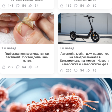
143
54
34
119
54
60
i
1 ч. назад
3 ч. назад
Грибок на ногтях стирается как
Автомобиль сбил двух подростков
ластиком! Простой домашний
на электросамокате в
метод
Комсомольске-на-Амуре - Новости
Хабаровска и Хабаровского края
299
54
35
260
54
76