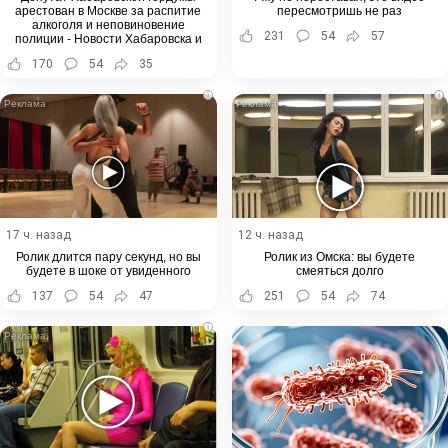
арестован в Москве за распитие
пересмотришь не раз
алкоголя и неповиновение
231
54
57
полиции - Новости Хабаровска и
Хабаровского края
170
54
35
i
i
17 ч. назад
12 ч. назад
Ролик длится пару секунд, но вы
Ролик из Омска: вы будете
будете в шоке от увиденного
смеяться долго
137
54
47
251
54
74
i