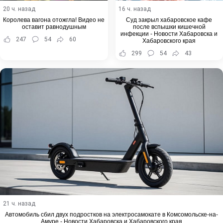
20 ч. назад
16 ч. назад
Королева вагона отожгла! Видео не
Суд закрыл хабаровское кафе
оставит равнодушным
после вспышки кишечной
инфекции - Новости Хабаровска и
247
54
60
Хабаровского края
299
54
43
21 ч. назад
Автомобиль сбил двух подростков на электросамокате в Комсомольске-на-
Амуре - Новости Хабаровска и Хабаровского края