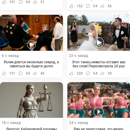
151
54
31
152
54
56
i
i
6 ч. назад
23 ч. назад
Ролик длится несколько секунд, а
Этот танец невесты оставит вас
смеяться вы будете долго
без слов! Пересмотрела 10 раз
151
54
43
220
54
39
i
18 ч. назад
24 ч. назад
Депутат Хабаровской гордумы
Ржу не переставая, это видео