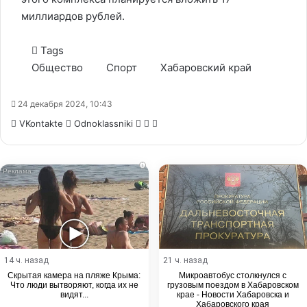
миллиардов рублей.
Tags
Общество
Спорт
Хабаровский край
24 декабря 2024, 10:43
WhatsApp
Telegram
Share
VKontakte
Odnoklassniki
via
Email
i
14 ч. назад
21 ч. назад
Скрытая камера на пляже Крыма:
Микроавтобус столкнулся с
Что люди вытворяют, когда их не
грузовым поездом в Хабаровском
видят...
крае - Новости Хабаровска и
Хабаровского края