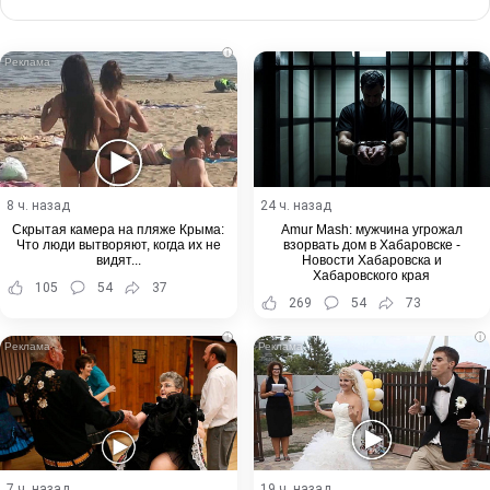
via
Email
i
8 ч. назад
24 ч. назад
Скрытая камера на пляже Крыма:
Amur Mash: мужчина угрожал
Что люди вытворяют, когда их не
взорвать дом в Хабаровске -
видят...
Новости Хабаровска и
Хабаровского края
105
54
37
269
54
73
i
i
7 ч. назад
19 ч. назад