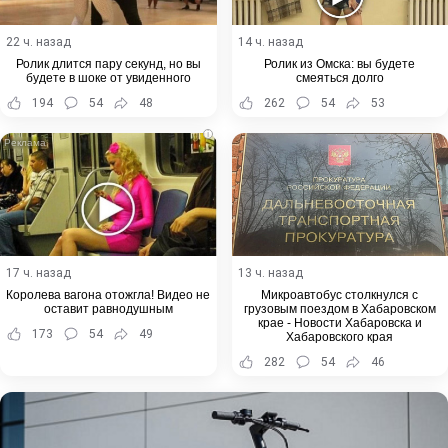
22 ч. назад
14 ч. назад
Ролик длится пару секунд, но вы
Ролик из Омска: вы будете
будете в шоке от увиденного
смеяться долго
194
54
48
262
54
53
i
17 ч. назад
13 ч. назад
Королева вагона отожгла! Видео не
Микроавтобус столкнулся с
оставит равнодушным
грузовым поездом в Хабаровском
крае - Новости Хабаровска и
173
54
49
Хабаровского края
282
54
46