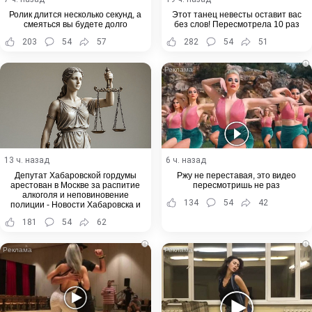
Ролик длится несколько секунд, а
Этот танец невесты оставит вас
смеяться вы будете долго
без слов! Пересмотрела 10 раз
203
54
57
282
54
51
i
13 ч. назад
6 ч. назад
Депутат Хабаровской гордумы
Ржу не переставая, это видео
арестован в Москве за распитие
пересмотришь не раз
алкоголя и неповиновение
134
54
42
полиции - Новости Хабаровска и
Хабаровского края
181
54
62
i
i