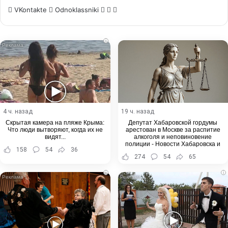
WhatsApp
Telegram
Share
VKontakte
Odnoklassniki
via
Email
i
4 ч. назад
19 ч. назад
Скрытая камера на пляже Крыма:
Депутат Хабаровской гордумы
Что люди вытворяют, когда их не
арестован в Москве за распитие
видят...
алкоголя и неповиновение
полиции - Новости Хабаровска и
158
54
36
Хабаровского края
274
54
65
i
i