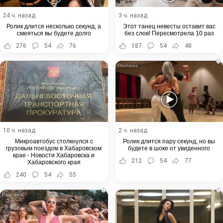
24 ч. назад
3 ч. назад
Ролик длится несколько секунд, а
Этот танец невесты оставит вас
смеяться вы будете долго
без слов! Пересмотрела 10 раз
276
54
76
187
54
48
i
10 ч. назад
2 ч. назад
Микроавтобус столкнулся с
Ролик длится пару секунд, но вы
грузовым поездом в Хабаровском
будете в шоке от увиденного
крае - Новости Хабаровска и
212
54
77
Хабаровского края
240
54
55
i
i