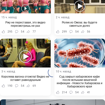
15 ч. назад
2 ч. назад
Ржу не переставая, это видео
Ролик из Омска: вы будете
пересмотришь не раз
смеяться долго
295
54
77
299
54
56
i
3 ч. назад
10 ч. назад
Королева вагона отожгла! Видео не
Суд закрыл хабаровское кафе
оставит равнодушным
после вспышки кишечной
инфекции - Новости Хабаровска и
190
54
69
Хабаровского края
214
54
41