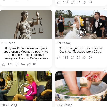
108
54
50
i
2 ч. назад
4 ч. назад
Депутат Хабаровской гордумы
Этот танец невесты оставит вас
арестован в Москве за распитие
без слов! Пересмотрела 10 раз
алкоголя и неповиновение
115
54
50
полиции - Новости Хабаровска и
Хабаровского края
125
54
80
i
i
20 ч. назад
13 ч. назад