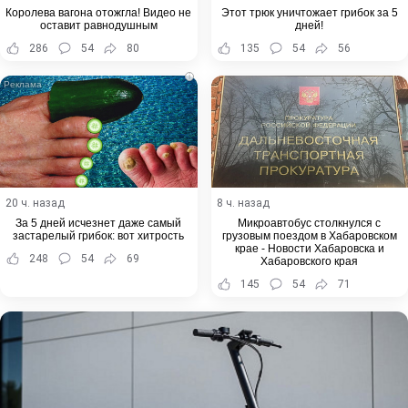
Королева вагона отожгла! Видео не
Этот трюк уничтожает грибок за 5
оставит равнодушным
дней!
286
54
80
135
54
56
i
20 ч. назад
8 ч. назад
За 5 дней исчезнет даже самый
Микроавтобус столкнулся с
застарелый грибок: вот хитрость
грузовым поездом в Хабаровском
крае - Новости Хабаровска и
248
54
69
Хабаровского края
145
54
71