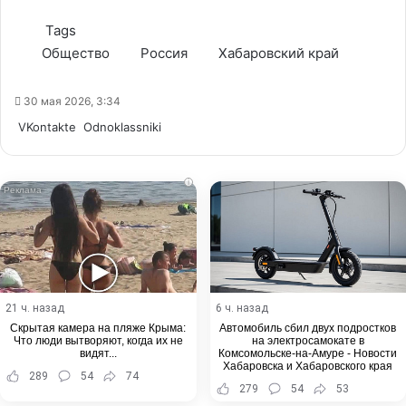
Tags
Общество
Россия
Хабаровский край
30 мая 2026, 3:34
WhatsApp
Telegram
Share
VKontakte
Odnoklassniki
via
Email
i
21 ч. назад
6 ч. назад
Скрытая камера на пляже Крыма:
Автомобиль сбил двух подростков
Что люди вытворяют, когда их не
на электросамокате в
видят...
Комсомольске-на-Амуре - Новости
Хабаровска и Хабаровского края
289
54
74
279
54
53