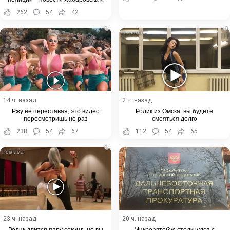
Хабаровского края
262
54
42
i
i
14 ч. назад
2 ч. назад
Ржу не переставая, это видео
Ролик из Омска: вы будете
пересмотришь не раз
смеяться долго
238
54
67
112
54
65
i
23 ч. назад
20 ч. назад
Ролик длится пару секунд, но вы
Микроавтобус столкнулся с