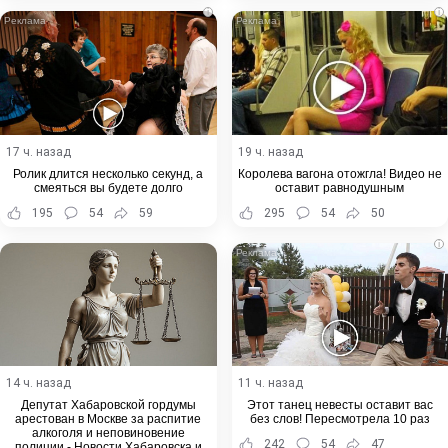
i
i
17 ч. назад
19 ч. назад
Ролик длится несколько секунд, а
Королева вагона отожгла! Видео не
смеяться вы будете долго
оставит равнодушным
195
54
59
295
54
50
i
14 ч. назад
11 ч. назад
Депутат Хабаровской гордумы
Этот танец невесты оставит вас
арестован в Москве за распитие
без слов! Пересмотрела 10 раз
алкоголя и неповиновение
242
54
47
полиции - Новости Хабаровска и