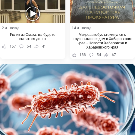
2 ч. назад
14 ч. назад
Ролик из Омска: вы будете
Микроавтобус столкнулся с
смеяться долго
грузовым поездом в Хабаровском
крае - Новости Хабаровска и
157
54
41
Хабаровского края
188
54
67