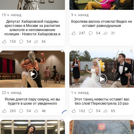
10 ч. назад
9 ч. назад
Депутат Хабаровской гордумы
Королева вагона отожгла! Видео не
арестован в Москве за распитие
оставит равнодушным
алкоголя и неповиновение
247
54
31
полиции - Новости Хабаровска и
Хабаровского края
150
54
56
i
i
22 ч. назад
1 ч. назад
Ролик длится пару секунд, но вы
Этот танец невесты оставит вас
будете в шоке от увиденного
без слов! Пересмотрела 10 раз
265
54
46
162
54
65
i