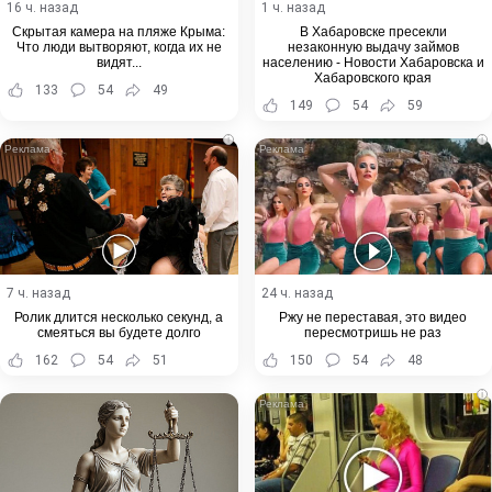
16 ч. назад
1 ч. назад
Скрытая камера на пляже Крыма:
В Хабаровске пресекли
Что люди вытворяют, когда их не
незаконную выдачу займов
видят...
населению - Новости Хабаровска и
Хабаровского края
133
54
49
149
54
59
i
i
7 ч. назад
24 ч. назад
Ролик длится несколько секунд, а
Ржу не переставая, это видео
смеяться вы будете долго
пересмотришь не раз
162
54
51
150
54
48
i