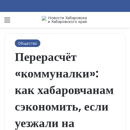
Menu
Se
Общество
Перерасчёт
«коммуналки»:
как хабаровчанам
сэкономить, если
уезжали на