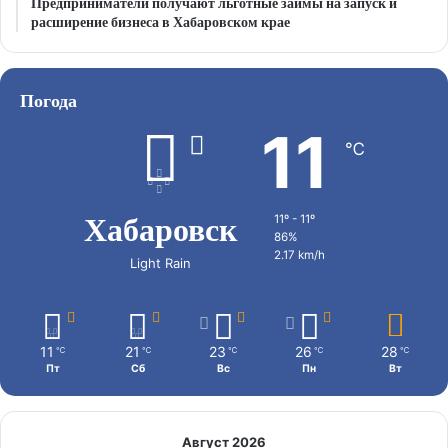
Предприниматели получают льготные займы на запуск и
расширение бизнеса в Хабаровском крае
Погода
11
℃
Хабаровск
11º - 11º
86%
2.17 km/h
Light Rain
11
21
23
26
28
℃
℃
℃
℃
℃
Пт
Сб
Вс
Пн
Вт
Август 2026