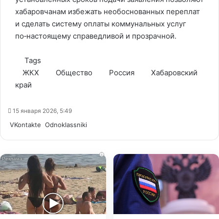
хабаровчанам избежать необоснованных переплат
и сделать систему оплаты коммунальных услуг
по‑настоящему справедливой и прозрачной.
Tags
ЖКХ
Общество
Россия
Хабаровский
край
15 января 2026, 5:49
WhatsApp
Telegram
Share
VKontakte
Odnoklassniki
via
Email
i