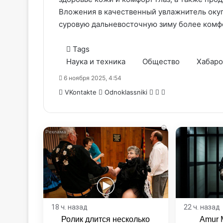
Вложения в качественный увлажнитель окуп
суровую дальневосточную зиму более комфо
Tags
Наука и техника
Общество
Хабаро
6 ноября 2025, 4:54
WhatsApp
Telegram
Share
VKontakte
Odnoklassniki
via
Email
i
18 ч. назад
22 ч. назад
Ролик длится несколько
Amur 