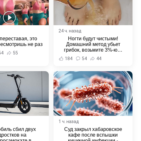
24 ч. назад
переставая, это
Ногти будут чистыми!
ресмотришь не раз
Домашний метод убьет
грибок, возьмите 3%-ю…
54
55
184
54
44
1 ч. назад
биль сбил двух
Суд закрыл хабаровское
дростков на
кафе после вспышки
тросамокате в
кишечной инфекции -