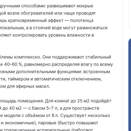
одручными способами: развешивают мокрые
одой возле обогревателей или чаще проводят
лишь кратковременный эффект — полотенца
 локальным, а в стоячей воде могут размножаться
оляют контролировать уровень влажности в
блемы комплексно. Они поддерживают стабильный
е 40–60 %, равномерно распределяя влагу по всему
езными дополнительными функциями: встроенным
сти, таймером и автоматическим отключением,
ом для эфирных масел.
площадь помещения. Для комнат до 25 м2 подойдёт
 до 40 м2 — с баком 5–7 л, а для пространств
 модели с объёмом от 8 л. Существует несколько
е и экономичные), паровые (быстро повышают
 и традиционные испарительные (работают