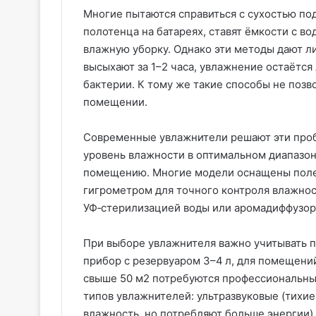
Многие пытаются справиться с сухостью п
полотенца на батареях, ставят ёмкости с в
влажную уборку. Однако эти методы дают 
высыхают за 1–2 часа, увлажнение остаётся
бактерии. К тому же такие способы не позв
помещении.
Современные увлажнители решают эти про
уровень влажности в оптимальном диапазон
помещению. Многие модели оснащены пол
гигрометром для точного контроля влажно
УФ‑стерилизацией воды или аромадиффузор
При выборе увлажнителя важно учитывать 
прибор с резервуаром 3–4 л, для помещений
свыше 50 м2 потребуются профессиональные
типов увлажнителей: ультразвуковые (тихи
влажность, но потребляют больше энергии)