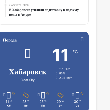
7 августа, 2026
В Хабаровске усилили подготовку к подъему
воды в Амуре
Погода
11
℃
Хабаровск
11º - 10º
85%
2.25 km/h
Clear Sky
11
23
25
29
30
℃
℃
℃
℃
℃
Сб
Вс
Пн
Вт
Ср