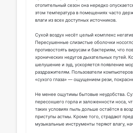
отопительный сезон она нередко опускаетс
этом температура в помещениях часто держ
влаги из всех доступных источников.
Сухой воздух несёт целый комплекс негатив
Пересушенные слизистые оболочки носогло
противостоять вирусам и бактериям, что п
хронических недугов дыхательных путей. К
шелушение и зуд, ускоряется появление мо
раздражителям. Пользователи компьютеров 
«сухого глаза» — ощущением рези, покрасне
Не менее ощутимы бытовые неудобства. Сух
пересохшего горла и заложенности носа, чт
таких условиях пыль дольше остаётся в воз
приступы астмы. Кроме того, страдают пред
музыкальные инструменты теряют влагу, на