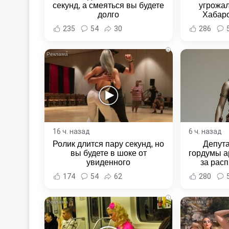
секунд, а смеяться вы будете
угрожал
долго
Хабаро
Хабаровс
235
54
30
286
i
16 ч. назад
6 ч. назад
Ролик длится пару секунд, но
Депут
вы будете в шоке от
гордумы а
увиденного
за расп
неповин
174
54
62
280
Новост
Хаба
i