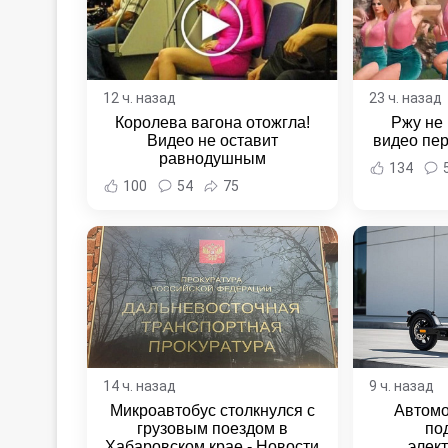
12 ч. назад
23 ч. назад
Королева вагона отожгла!
Ржу не 
Видео не оставит
видео пе
равнодушным
134
100
54
75
14 ч. назад
9 ч. назад
Микроавтобус столкнулся с
Автомо
грузовым поездом в
по
Хабаровском крае - Новости
элек