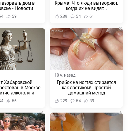
 взорвать дом в
Крыма: Что люди вытворяют,
вске - Новости
когда их не видят...
ка и Хабаровского
54
59
289
54
61
края
i
18 ч. назад
ат Хабаровской
Грибок на ногтях стирается
рестован в Москве
как ластиком! Простой
итие алкоголя и
домашний метод
овение полиции -
54
56
229
54
39
и Хабаровска и
ровского края
i
i