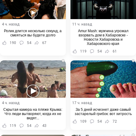
4 ч. назад
11 ч. назад
Ролик длится несколько секунд, а
Amur Mash: мужчина угрожал
смеяться вы будете долго
взорвать дом в Хабаровске -
Новости Хабаровска и
190
54
67
Хабаровского края
119
54
61
i
i
4 ч. назад
17 ч. назад
Скрытая камера на пляже Крыма:
За 5 дней исчезнет даже самый
Что люди вытворяют, когда их не
застарелый грибок: вот хитрость
видят...
109
54
72
119
54
43
i