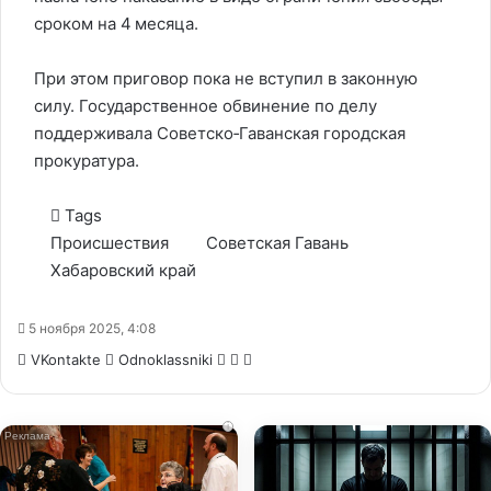
сроком на 4 месяца.
При этом приговор пока не вступил в законную
силу. Государственное обвинение по делу
поддерживала Советско‑Гаванская городская
прокуратура.
Tags
Происшествия
Советская Гавань
Хабаровский край
5 ноября 2025, 4:08
WhatsApp
Telegram
Share
VKontakte
Odnoklassniki
via
Email
i