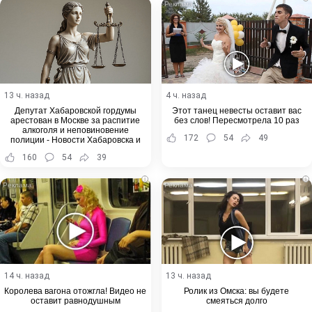
13 ч. назад
4 ч. назад
Депутат Хабаровской гордумы
Этот танец невесты оставит вас
арестован в Москве за распитие
без слов! Пересмотрела 10 раз
алкоголя и неповиновение
172
54
49
полиции - Новости Хабаровска и
Хабаровского края
160
54
39
i
i
14 ч. назад
13 ч. назад
Королева вагона отожгла! Видео не
Ролик из Омска: вы будете
оставит равнодушным
смеяться долго