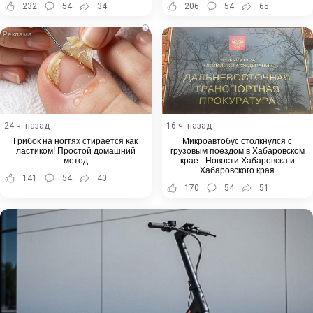
232
54
34
206
54
65
i
24 ч. назад
16 ч. назад
Грибок на ногтях стирается как
Микроавтобус столкнулся с
ластиком! Простой домашний
грузовым поездом в Хабаровском
метод
крае - Новости Хабаровска и
Хабаровского края
141
54
40
170
54
51