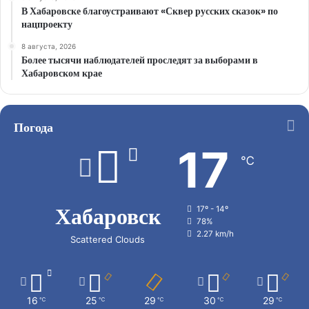
В Хабаровске благоустраивают «Сквер русских сказок» по
нацпроекту
8 августа, 2026
Более тысячи наблюдателей проследят за выборами в
Хабаровском крае
Погода
17
℃
Хабаровск
17º - 14º
78%
2.27 km/h
Scattered Clouds
16
25
29
30
29
℃
℃
℃
℃
℃