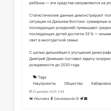
ребёнка — эти средства направляются на у
Статистические данные демонстрируют по
ситуации на Дальнем Востоке: суммарные к
последующих рождений) превышают среднер
последующих детей достигла 35 % — иными 
свет в многодетной семье.
С целью дальнейшего улучшения демографи
Дмитрий Демешин поставил задачу скорре
рождаемости до 2030 года.
Tags
Нацпроекты
Общество
Хабаровск
22 декабря 2025, 5:54
WhatsApp
Telegram
Share
VKontakte
Odnoklassniki
via
Email