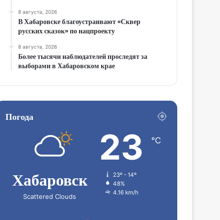
8 августа, 2026
В Хабаровске благоустраивают «Сквер
русских сказок» по нацпроекту
8 августа, 2026
Более тысячи наблюдателей проследят за
выборами в Хабаровском крае
Погода
23
℃
Хабаровск
23º - 14º
48%
4.16 km/h
Scattered Clouds