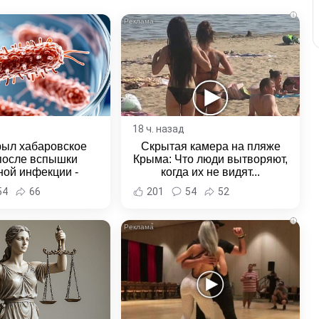
i
18 ч. назад
рыл хабаровское
Скрытая камера на пляже
после вспышки
Крыма: Что люди вытворяют,
ной инфекции -
когда их не видят...
и Хабаровска и
54
66
201
54
52
ровского края
i