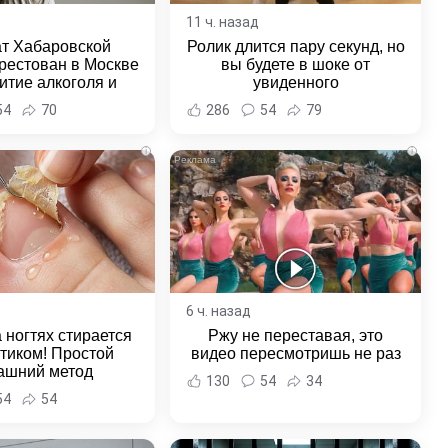
11 ч. назад
ат Хабаровской
Ролик длится пару секунд, но
рестован в Москве
вы будете в шоке от
итие алкоголя и
увиденного
овение полиции -
54
70
286
54
79
и Хабаровска и
ровского края
i
i
6 ч. назад
 ногтях стирается
Ржу не переставая, это
стиком! Простой
видео пересмотришь не раз
ашний метод
130
54
34
54
54