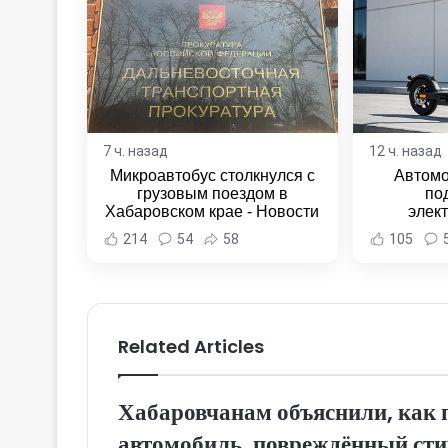
7 ч. назад
12 ч. назад
Микроавтобус столкнулся с
Автомо
грузовым поездом в
по
Хабаровском крае - Новости
элек
Хабаровска и Хабаровского
Комсомо
214
54
58
105
края
Новост
Хаба
Related Articles
Хабаровчанам объяснили, как 
автомобиль, повреждённый сти