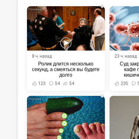
i
8 ч. назад
23 ч. назад
Ролик длится несколько
Суд зак
секунд, а смеяться вы будете
кафе 
долго
кишеч
Новост
123
54
54
235
Хаба
i