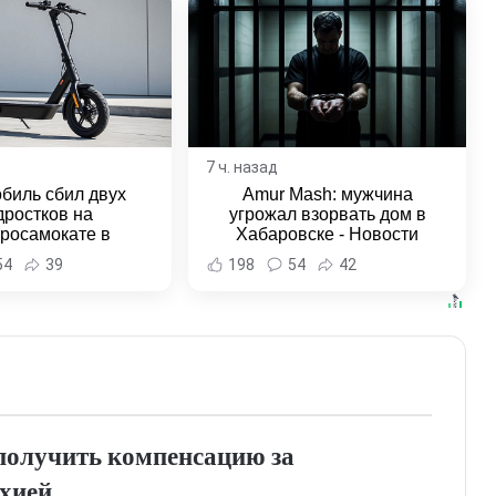
7 ч. назад
биль сбил двух
Amur Mash: мужчина
дростков на
угрожал взорвать дом в
тросамокате в
Хабаровске - Новости
льске-на-Амуре -
Хабаровска и Хабаровского
54
39
198
54
42
и Хабаровска и
края
ровского края
получить компенсацию за
хией