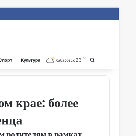
℃
23
Search for
Спорт
Культура
Хабаровск
м крае: более
енца
м родителям в рамках