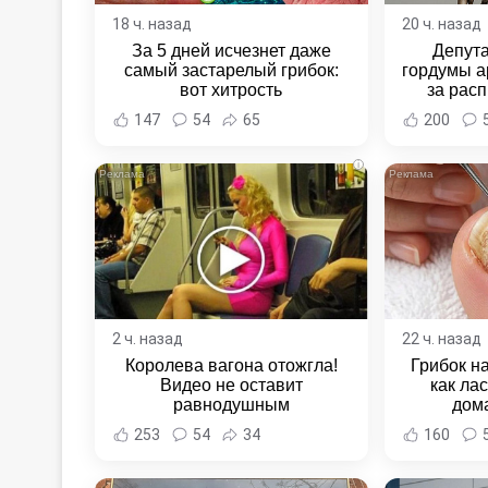
18 ч. назад
20 ч. назад
За 5 дней исчезнет даже
Депут
самый застарелый грибок:
гордумы а
вот хитрость
за расп
неповин
147
54
65
200
Новост
Хаба
i
2 ч. назад
22 ч. назад
Королева вагона отожгла!
Грибок на
Видео не оставит
как ла
равнодушным
дом
253
54
34
160