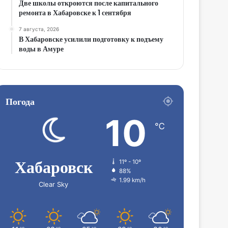
Две школы откроются после капитального
ремонта в Хабаровске к 1 сентября
7 августа, 2026
В Хабаровске усилили подготовку к подъему
воды в Амуре
Погода
10
℃
Хабаровск
11º - 10º
88%
1.99 km/h
Clear Sky