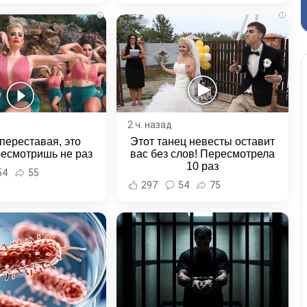
ровского края
i
i
2 ч. назад
переставая, это
Этот танец невесты оставит
ресмотришь не раз
вас без слов! Пересмотрела
10 раз
54
55
297
54
75