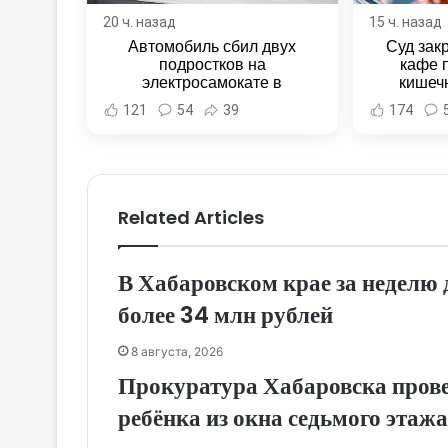
20 ч. назад
15 ч. назад
Автомобиль сбил двух
Суд зак
подростков на
кафе 
электросамокате в
кишеч
Комсомольске-на-Амуре -
Новост
121
54
39
174
Новости Хабаровска и
Хаба
Хабаровского края
Related Articles
В Хабаровском крае за недел
более 34 млн рублей
8 августа, 2026
Прокуратура Хабаровска прове
ребёнка из окна седьмого этажа