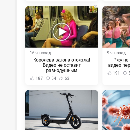
Хаба
i
16 ч. назад
9 ч. назад
Королева вагона отожгла!
Ржу не 
Видео не оставит
видео пе
равнодушным
191
187
54
63