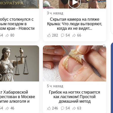
3 ч. назад
обус столкнулся с
Скрытая камера на пляже
вым поездом в
Крыма: Что люди вытворяют,
ом крае - Новости
когда их не видят...
ка и Хабаровского
54
80
282
54
66
края
i
5 ч. назад
ат Хабаровской
Грибок на ногтях стирается
рестован в Москве
как ластиком! Простой
итие алкоголя и
домашний метод
овение полиции -
54
46
246
54
63
и Хабаровска и