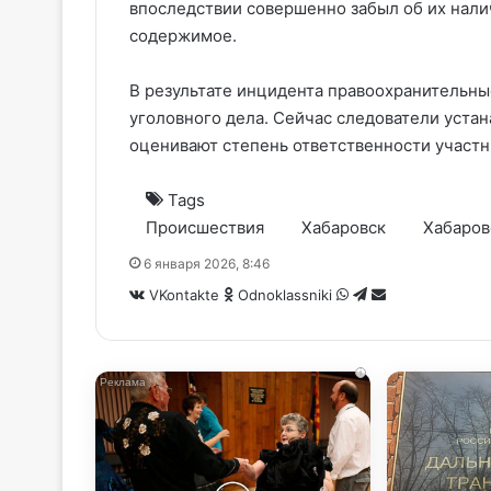
впоследствии совершенно забыл об их нали
содержимое.
В результате инцидента правоохранительн
уголовного дела. Сейчас следователи уста
оценивают степень ответственности участн
Tags
Происшествия
Хабаровск
Хабаров
6 января 2026, 8:46
WhatsApp
Telegram
Share
VKontakte
Odnoklassniki
via
Email
i