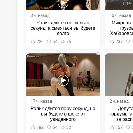
3 ч. назад
15 ч. назад
Ролик длится несколько
Микроавт
секунд, а смеяться вы будете
грузо
долго
Хабаровск
Хабаровс
226
54
76
237
i
17 ч. назад
2 ч. назад
Ролик длится пару секунд, но
Депут
вы будете в шоке от
гордумы а
увиденного
за расп
неповин
182
54
32
157
Новост