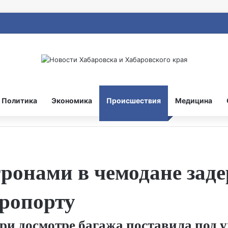
Политика
Экономика
Происшествия
Медицина
тронами в чемодане зад
ропорту
и досмотре багажа поставила под у