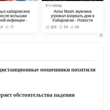
8 ч. назад
рыл хабаровское
Amur Mash: мужчина
после вспышки
угрожал взорвать дом в
ной инфекции -
Хабаровске - Новости
и Хабаровска и
Хабаровска и Хабаровского
54
71
263
54
60
ровского края
края
ю дистанционные мошенники похитили
ряет обстоятельства падения