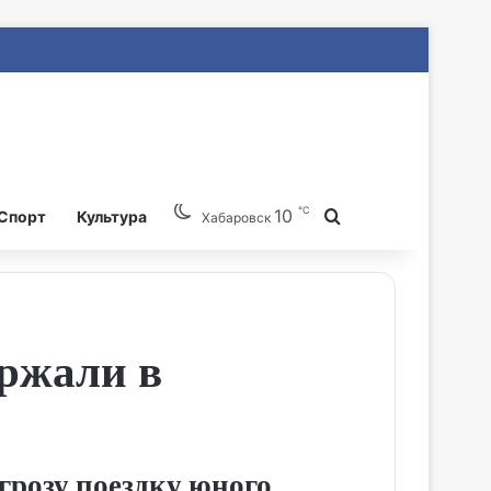
℃
10
Search for
Спорт
Культура
Хабаровск
ержали в
грозу поездку юного