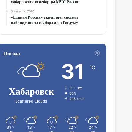
хабаровские огнеборцы МЧС России
6 августа, 2026
«Единая Россия» укрепляет систему
наблюдения за выборами в Госдуму
Погода
31
℃
Хабаровск
31º - 12º
60%
4.18 km/h
Scattered Clouds
31
13
17
22
24
℃
℃
℃
℃
℃