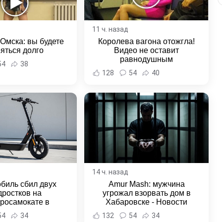
11 ч. назад
 Омска: вы будете
Королева вагона отожгла!
яться долго
Видео не оставит
равнодушным
54
38
128
54
40
14 ч. назад
биль сбил двух
Amur Mash: мужчина
дростков на
угрожал взорвать дом в
тросамокате в
Хабаровске - Новости
льске-на-Амуре -
Хабаровска и Хабаровского
54
34
132
54
34
и Хабаровска и
края