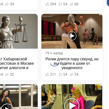
и Хабаровска и
54
34
294
54
60
ровского края
i
19 ч. назад
ат Хабаровской
Ролик длится пару секунд, но
рестован в Москве
вы будете в шоке от
итие алкоголя и
увиденного
овение полиции -
54
32
211
54
54
и Хабаровска и
ровского края
i
i