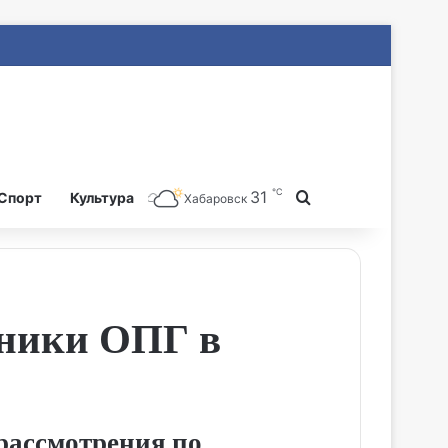
℃
31
Search for
Спорт
Культура
Хабаровск
тники ОПГ в
 рассмотрения по