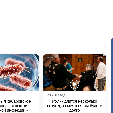
i
20 ч. назад
рыл хабаровское
Ролик длится несколько
после вспышки
секунд, а смеяться вы будете
ной инфекции -
долго