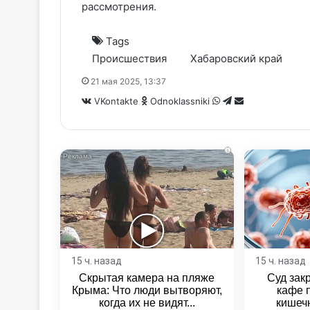
рассмотрения.
Tags
Происшествия
Хабаровский край
21 мая 2025, 13:37
WhatsApp
Telegram
Share
VKontakte
Odnoklassniki
via
Email
i
15 ч. назад
15 ч. назад
Скрытая камера на пляже
Суд зак
Крыма: Что люди вытворяют,
кафе 
когда их не видят...
кишеч