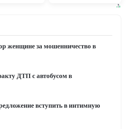
ровского края
вор женщине за мошенничество в
факту ДТП с автобусом в
редложение вступить в интимную