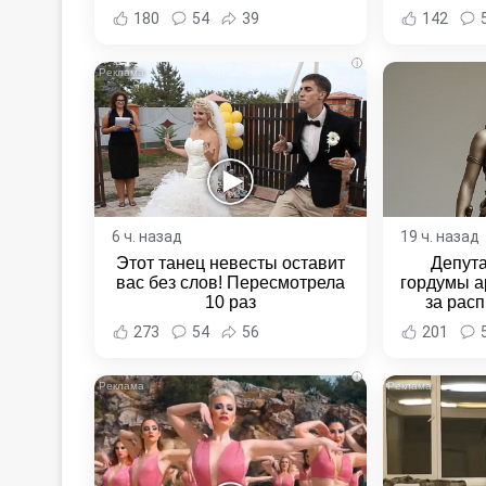
Новост
180
54
39
142
Хаба
i
6 ч. назад
19 ч. назад
Этот танец невесты оставит
Депут
вас без слов! Пересмотрела
гордумы а
10 раз
за расп
неповин
273
54
56
201
Новост
Хаба
i