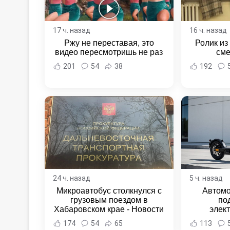
17 ч. назад
16 ч. назад
Ржу не переставая, это
Ролик из
видео пересмотришь не раз
сме
201
54
38
192
24 ч. назад
5 ч. назад
Микроавтобус столкнулся с
Автомо
грузовым поездом в
по
Хабаровском крае - Новости
элек
Хабаровска и Хабаровского
Комсомо
174
54
65
113
края
Новост