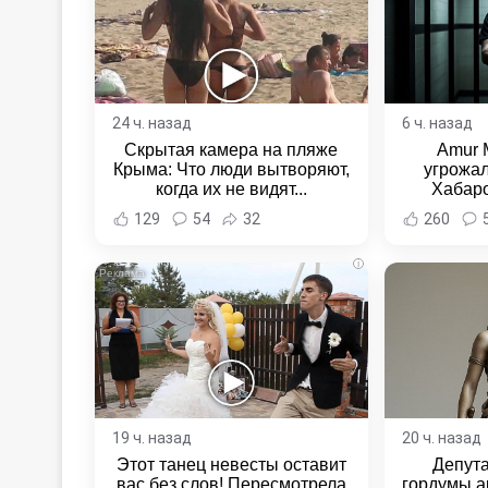
24 ч. назад
6 ч. назад
Скрытая камера на пляже
Amur 
Крыма: Что люди вытворяют,
угрожал
когда их не видят...
Хабаро
Хабаровс
129
54
32
260
i
19 ч. назад
20 ч. назад
Этот танец невесты оставит
Депут
вас без слов! Пересмотрела
гордумы а