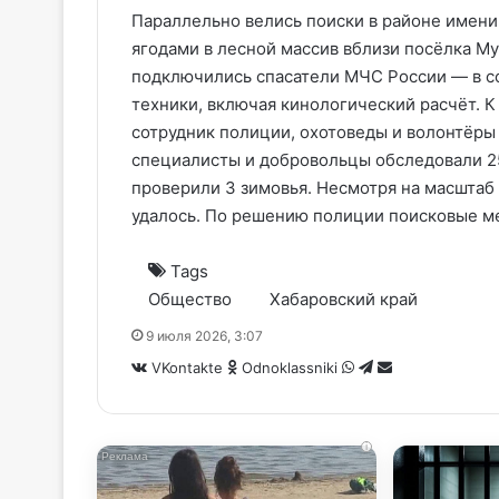
Параллельно велись поиски в районе имени 
ягодами в лесной массив вблизи посёлка Му
подключились спасатели МЧС России — в со
техники, включая кинологический расчёт. 
сотрудник полиции, охотоведы и волонтёры
специалисты и добровольцы обследовали 25
проверили 3 зимовья. Несмотря на масштаб
удалось. По решению полиции поисковые м
Tags
Общество
Хабаровский край
9 июля 2026, 3:07
WhatsApp
Telegram
Share
VKontakte
Odnoklassniki
via
Email
i