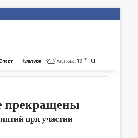
℃
13
Search for
Спорт
Культура
Хабаровск
е прекращены
риятий при участии