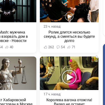
23 ч. назад
Mash: мужчина
Ролик длится несколько
 взорвать дом в
секунд, а смеяться вы будете
вске - Новости
долго
ка и Хабаровского
54
40
262
54
71
края
i
17 ч. назад
ат Хабаровской
Королева вагона отожгла!
рестован в Москве
Видео не оставит