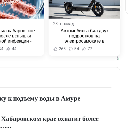
23 ч. назад
рыл хабаровское
Автомобиль сбил двух
после вспышки
подростков на
ной инфекции -
электросамокате в
и Хабаровска и
Комсомольске-на-Амуре -
54
44
265
54
77
ровского края
Новости Хабаровска и
Хабаровского края
ку к подъему воды в Амуре
 Хабаровском крае охватит более
тков