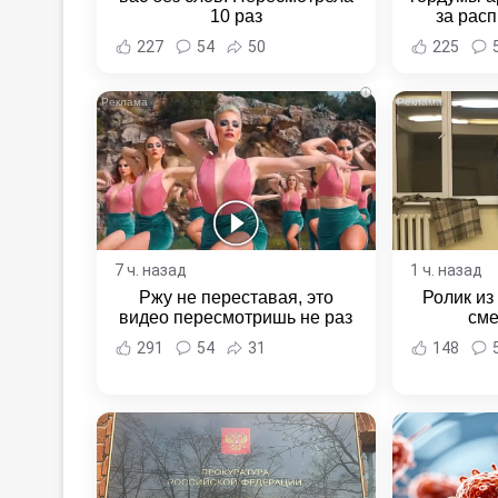
10 раз
за расп
неповин
227
54
50
225
Новост
Хаба
i
7 ч. назад
1 ч. назад
Ржу не переставая, это
Ролик из
видео пересмотришь не раз
сме
291
54
31
148