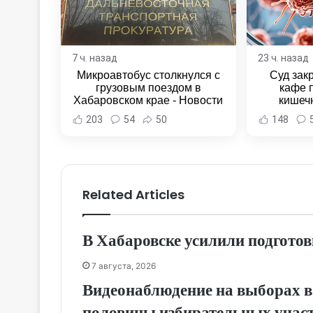
7 ч. назад
23 ч. назад
Микроавтобус столкнулся с
Суд зак
грузовым поездом в
кафе 
Хабаровском крае - Новости
кишеч
Хабаровска и Хабаровского
Новост
203
54
50
148
края
Хаба
Related Articles
В Хабаровске усилили подготов
7 августа, 2026
Видеонаблюдение на выборах в
половины избирательных учас