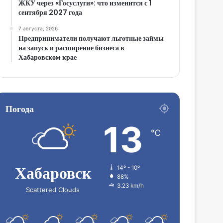
ЖКУ через «Госуслуги»: что изменится с 1
сентября 2027 года
7 августа, 2026
Предприниматели получают льготные займы
на запуск и расширение бизнеса в
Хабаровском крае
Погода
13
℃
Хабаровск
14º - 10º
88%
3.23 km/h
Scattered Clouds