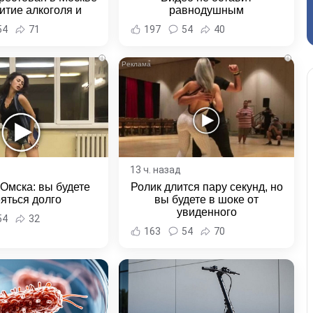
итие алкоголя и
равнодушным
овение полиции -
54
71
197
54
40
и Хабаровска и
ровского края
i
i
13 ч. назад
 Омска: вы будете
Ролик длится пару секунд, но
яться долго
вы будете в шоке от
увиденного
54
32
163
54
70