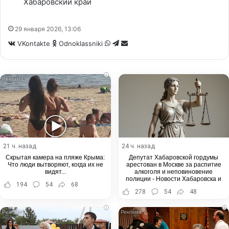
Хабаровский край
29 января 2026, 13:06
WhatsApp
Telegram
Share
VKontakte
Odnoklassniki
via
Email
i
21 ч. назад
24 ч. назад
Скрытая камера на пляже Крыма:
Депутат Хабаровской гордумы
Что люди вытворяют, когда их не
арестован в Москве за распитие
видят...
алкоголя и неповиновение
полиции - Новости Хабаровска и
194
54
68
Хабаровского края
278
54
48
i
i