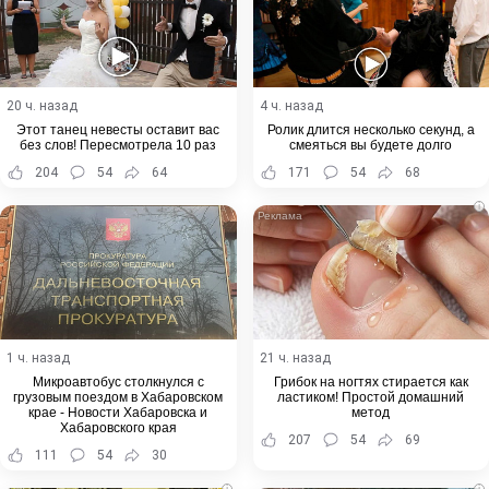
20 ч. назад
4 ч. назад
Этот танец невесты оставит вас
Ролик длится несколько секунд, а
без слов! Пересмотрела 10 раз
смеяться вы будете долго
204
54
64
171
54
68
i
1 ч. назад
21 ч. назад
Микроавтобус столкнулся с
Грибок на ногтях стирается как
грузовым поездом в Хабаровском
ластиком! Простой домашний
крае - Новости Хабаровска и
метод
Хабаровского края
207
54
69
111
54
30
i
i