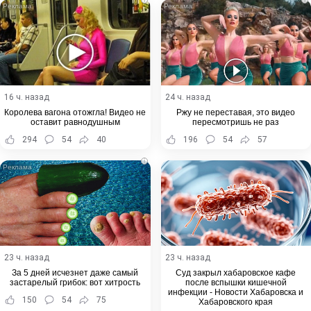
16 ч. назад
24 ч. назад
Королева вагона отожгла! Видео не
Ржу не переставая, это видео
оставит равнодушным
пересмотришь не раз
294
54
40
196
54
57
i
23 ч. назад
23 ч. назад
За 5 дней исчезнет даже самый
Суд закрыл хабаровское кафе
застарелый грибок: вот хитрость
после вспышки кишечной
инфекции - Новости Хабаровска и
150
54
75
Хабаровского края