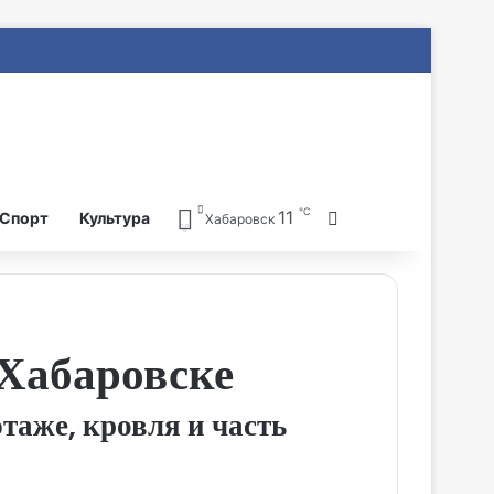
℃
11
Search for
Спорт
Культура
Хабаровск
Хабаровске
таже, кровля и часть