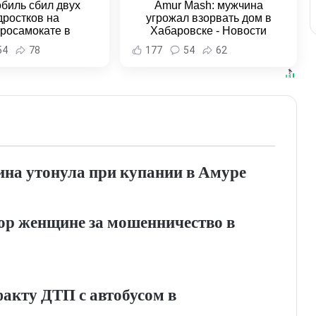
биль сбил двух
Amur Mash: мужчина
дростков на
угрожал взорвать дом в
тросамокате в
Хабаровске - Новости
льске-на-Амуре -
Хабаровска и Хабаровского
54
78
177
54
62
и Хабаровска и
края
ровского края
на утонула при купании в Амуре
вор женщине за мошенничество в
факту ДТП с автобусом в