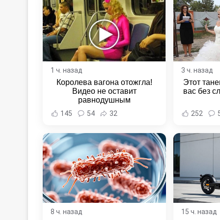
1 ч. назад
3 ч. назад
Королева вагона отожгла!
Этот тане
Видео не оставит
вас без с
равнодушным
145
54
32
252
8 ч. назад
15 ч. назад