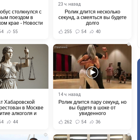
23 ч. назад
обус столкнулся с
Ролик длится несколько
вым поездом в
секунд, а смеяться вы будете
ом крае - Новости
долго
ка и Хабаровского
54
55
255
54
40
края
i
14 ч. назад
ат Хабаровской
Ролик длится пару секунд, но
рестован в Москве
вы будете в шоке от
итие алкоголя и
увиденного
овение полиции -
54
44
262
54
36
и Хабаровска и
ровского края
i
i