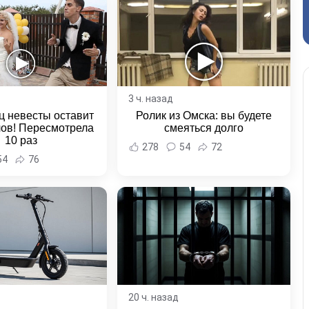
3 ч. назад
ц невесты оставит
Ролик из Омска: вы будете
лов! Пересмотрела
смеяться долго
10 раз
278
54
72
54
76
20 ч. назад