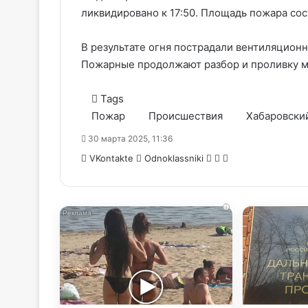
ликвидировано к 17:50. Площадь пожара сос
В результате огня пострадали вентиляционна
Пожарные продолжают разбор и проливку м
Tags
Пожар
Происшествия
Хабаровски
30 марта 2025, 11:36
WhatsApp
Telegram
Share
VKontakte
Odnoklassniki
via
Email
i