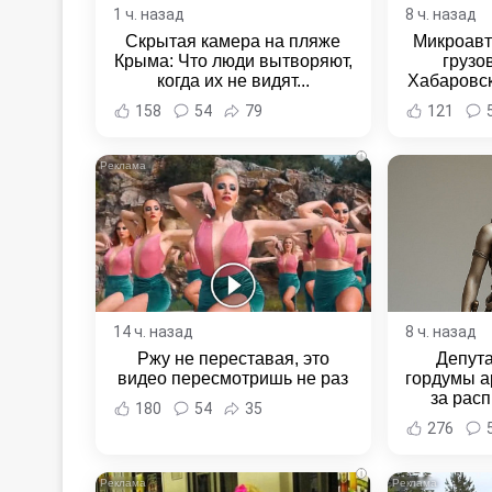
1 ч. назад
8 ч. назад
Скрытая камера на пляже
Микроавт
Крыма: Что люди вытворяют,
грузо
когда их не видят...
Хабаровск
Хабаровс
158
54
79
121
i
14 ч. назад
8 ч. назад
Ржу не переставая, это
Депут
видео пересмотришь не раз
гордумы а
за расп
180
54
35
неповин
276
Новост
Хаба
i