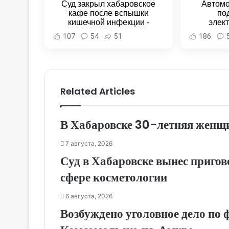
Суд закрыл хабаровское
Автомо
кафе после вспышки
по
кишечной инфекции -
элек
Новости Хабаровска и
Комсомо
107
54
51
186
Хабаровского края
Новост
Хаба
Related Articles
В Хабаровске 30-летняя женщи
7 августа, 2026
Суд в Хабаровске вынес приго
сфере косметологии
6 августа, 2026
Возбуждено уголовное дело по 