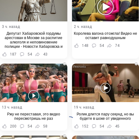
3 ч. назад
2 ч. назад
Депутат Хабаровской гордумы
Королева вагона отожгла! Видео не
арестован в Москве за распитие
оставит равнодушным
алкоголя и неповиновение
148
54
74
полиции - Новости Хабаровска и
Хабаровского края
187
54
43
i
i
13 ч. назад
19 ч. назад
Ржу не переставая, это видео
Ролик длится пару секунд, но вы
пересмотришь не раз
будете в шоке от увиденного
200
54
58
152
54
45
i