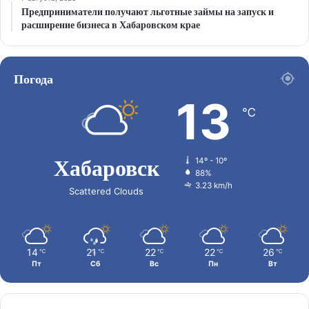
Предприниматели получают льготные займы на запуск и
расширение бизнеса в Хабаровском крае
Погода
13
℃
Хабаровск
14º - 10º
88%
3.23 km/h
Scattered Clouds
14
21
22
22
26
℃
℃
℃
℃
℃
Пт
Сб
Вс
Пн
Вт