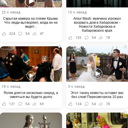
22 ч. назад
15 ч. назад
Скрытая камера на пляже Крыма:
Amur Mash: мужчина угрожал
Что люди вытворяют, когда их не
взорвать дом в Хабаровске -
видят...
Новости Хабаровска и
Хабаровского края
224
54
47
155
54
78
i
i
18 ч. назад
3 ч. назад
Ролик длится несколько секунд, а
Этот танец невесты оставит вас
смеяться вы будете долго
без слов! Пересмотрела 10 раз
121
54
69
134
54
78
i