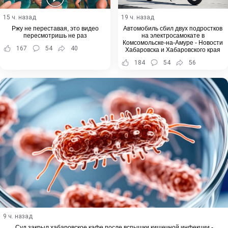
15 ч. назад
19 ч. назад
Ржу не переставая, это видео
Автомобиль сбил двух подростков
пересмотришь не раз
на электросамокате в
Комсомольске-на-Амуре - Новости
167
54
40
Хабаровска и Хабаровского края
184
54
56
9 ч. назад
Суд закрыл хабаровское кафе после вспышки кишечной инфекции -