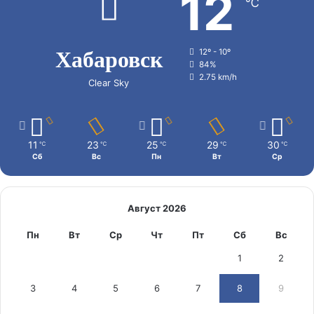
12
℃
Хабаровск
12º - 10º
84%
2.75 km/h
Clear Sky
11
23
25
29
30
℃
℃
℃
℃
℃
Сб
Вс
Пн
Вт
Ср
Август 2026
Пн
Вт
Ср
Чт
Пт
Сб
Вс
1
2
3
4
5
6
7
8
9