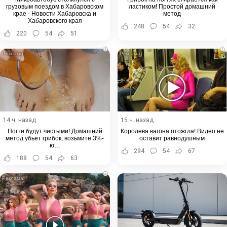
грузовым поездом в Хабаровском
ластиком! Простой домашний
крае - Новости Хабаровска и
метод
Хабаровского края
248
54
32
220
54
51
i
i
14 ч. назад
15 ч. назад
Ногти будут чистыми! Домашний
Королева вагона отожгла! Видео не
метод убьет грибок, возьмите 3%-
оставит равнодушным
ю…
294
54
67
188
54
63
i