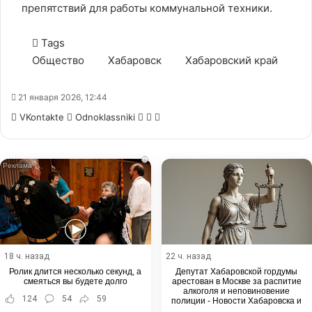
препятствий для работы коммунальной техники.
Tags
Общество
Хабаровск
Хабаровский край
21 января 2026, 12:44
WhatsApp
Telegram
Share
VKontakte
Odnoklassniki
via
Email
i
18 ч. назад
22 ч. назад
Ролик длится несколько секунд, а
Депутат Хабаровской гордумы
смеяться вы будете долго
арестован в Москве за распитие
алкоголя и неповиновение
124
54
59
полиции - Новости Хабаровска и
Хабаровского края