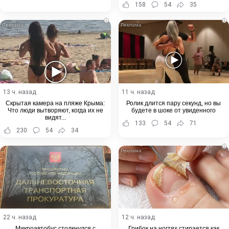
158
54
35
i
i
13 ч. назад
11 ч. назад
Скрытая камера на пляже Крыма:
Ролик длится пару секунд, но вы
Что люди вытворяют, когда их не
будете в шоке от увиденного
видят...
133
54
71
230
54
34
i
22 ч. назад
12 ч. назад
Микроавтобус столкнулся с
Грибок на ногтях стирается как