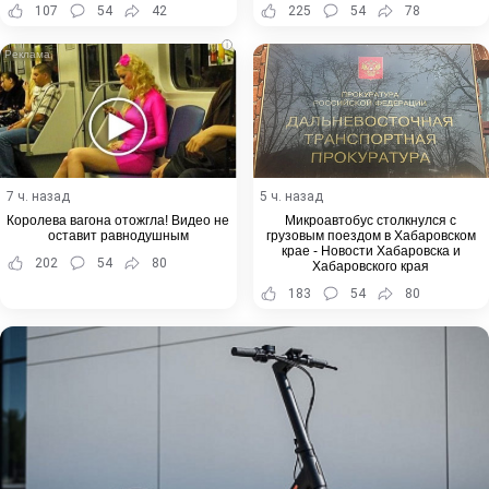
107
54
42
225
54
78
i
7 ч. назад
5 ч. назад
Королева вагона отожгла! Видео не
Микроавтобус столкнулся с
оставит равнодушным
грузовым поездом в Хабаровском
крае - Новости Хабаровска и
202
54
80
Хабаровского края
183
54
80