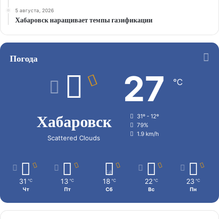
5 августа, 2026
Хабаровск наращивает темпы газификации
Погода
27
℃
Хабаровск
31º - 12º
79%
1.9 km/h
Scattered Clouds
31
13
18
22
23
℃
℃
℃
℃
℃
Чт
Пт
Сб
Вс
Пн