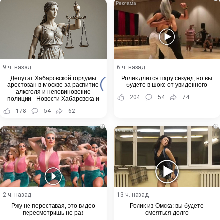
9 ч. назад
6 ч. назад
Депутат Хабаровской гордумы
Ролик длится пару секунд, но вы
арестован в Москве за распитие
будете в шоке от увиденного
алкоголя и неповиновение
204
54
74
полиции - Новости Хабаровска и
Хабаровского края
178
54
62
i
i
2 ч. назад
13 ч. назад
Ржу не переставая, это видео
Ролик из Омска: вы будете
пересмотришь не раз
смеяться долго