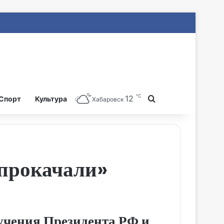
℃
12
Search for
Спорт
Культура
Хабаровск
прокачали»
учения Президента РФ и