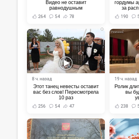
Видео не оставит
гордумы а
равнодушным
за расп
неповин
264
54
78
190
Новост
Хаба
i
8 ч. назад
19 ч. назад
Этот танец невесты оставит
Ролик длит
вас без слов! Пересмотрела
вы бу
10 раз
у
256
54
47
238