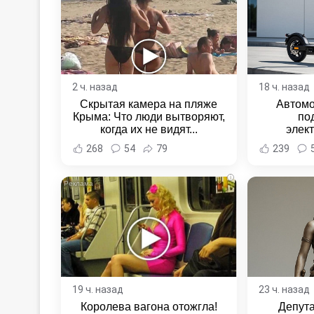
2 ч. назад
18 ч. назад
Скрытая камера на пляже
Автомо
Крыма: Что люди вытворяют,
по
когда их не видят...
элек
Комсомо
268
54
79
239
Новост
Хаба
i
19 ч. назад
23 ч. назад
Королева вагона отожгла!
Депут