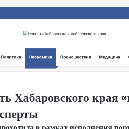
Политика
Экономика
Происшествия
Медицина
ь Хабаровского края «
ксперты
проходила в рамках исполнения пор