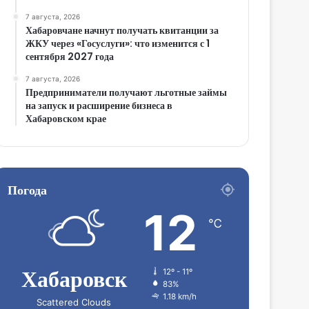
7 августа, 2026
Хабаровчане начнут получать квитанции за
ЖКУ через «Госуслуги»: что изменится с 1
сентября 2027 года
7 августа, 2026
Предприниматели получают льготные займы
на запуск и расширение бизнеса в
Хабаровском крае
Погода
12
℃
Хабаровск
12º - 11º
83%
1.18 km/h
Scattered Clouds