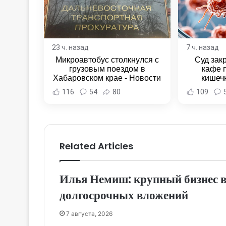
23 ч. назад
7 ч. назад
Микроавтобус столкнулся с
Суд зак
грузовым поездом в
кафе 
Хабаровском крае - Новости
кишеч
Хабаровска и Хабаровского
Новост
116
54
80
109
края
Хаба
Related Articles
Илья Немиш: крупный бизнес 
долгосрочных вложений
7 августа, 2026