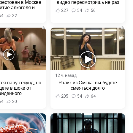
рестован в Москве
видео пересмотришь не раз
итие алкоголя и
227
54
56
овение полиции -
54
32
и Хабаровска и
ровского края
i
i
12 ч. назад
ся пару секунд, но
Ролик из Омска: вы будете
дете в шоке от
смеяться долго
виденного
205
54
64
54
30