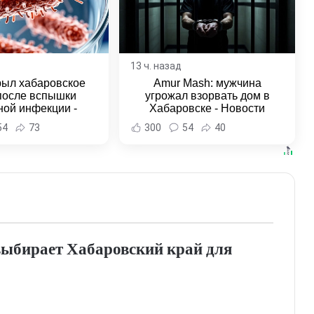
13 ч. назад
рыл хабаровское
Amur Mash: мужчина
после вспышки
угрожал взорвать дом в
ной инфекции -
Хабаровске - Новости
и Хабаровска и
Хабаровска и Хабаровского
54
73
300
54
40
ровского края
края
выбирает Хабаровский край для