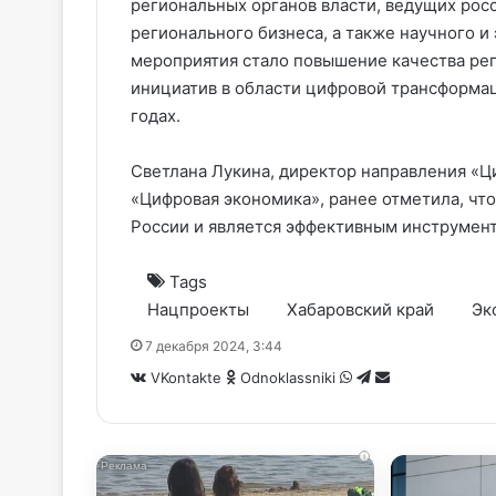
региональных органов власти, ведущих рос
регионального бизнеса, а также научного и
мероприятия стало повышение качества ре
инициатив в области цифровой трансформац
годах.
Светлана Лукина, директор направления «Ц
«Цифровая экономика», ранее отметила, что
России и является эффективным инструмент
Tags
Нацпроекты
Хабаровский край
Эк
7 декабря 2024, 3:44
WhatsApp
Telegram
Share
VKontakte
Odnoklassniki
via
Email
i