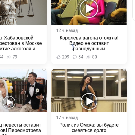
12 ч. назад
ат Хабаровской
Королева вагона отожгла!
рестован в Москве
Видео не оставит
итие алкоголя и
равнодушным
овение полиции -
54
79
299
54
80
и Хабаровска и
ровского края
i
i
17 ч. назад
ц невесты оставит
Ролик из Омска: вы будете
лов! Пересмотрела
смеяться долго