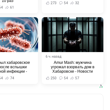
10 раз
273
54
32
54
61
6 ч. назад
рыл хабаровское
Amur Mash: мужчина
после вспышки
угрожал взорвать дом в
ной инфекции -
Хабаровске - Новости
и Хабаровска и
Хабаровска и Хабаровского
54
74
250
54
57
ровского края
края