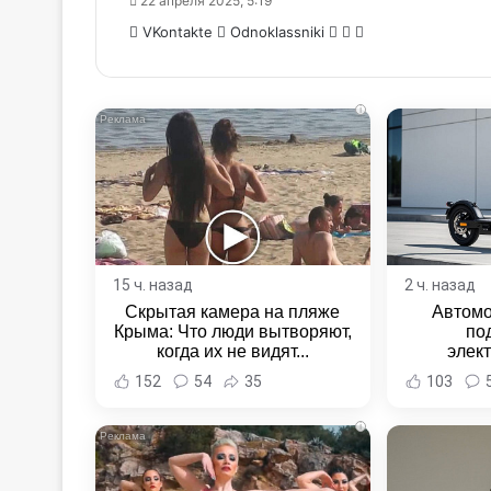
22 апреля 2025, 5:19
WhatsApp
Telegram
Share
VKontakte
Odnoklassniki
via
Email
i
15 ч. назад
2 ч. назад
Скрытая камера на пляже
Автомо
Крыма: Что люди вытворяют,
по
когда их не видят...
элек
Комсомо
152
54
35
103
Новост
Хаба
i