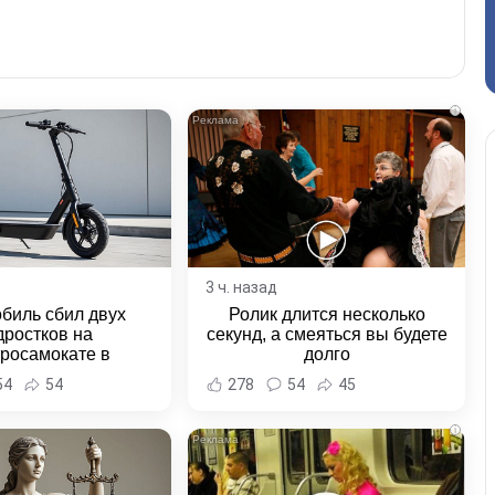
i
3 ч. назад
биль сбил двух
Ролик длится несколько
дростков на
секунд, а смеяться вы будете
тросамокате в
долго
льске-на-Амуре -
54
54
278
54
45
и Хабаровска и
ровского края
i