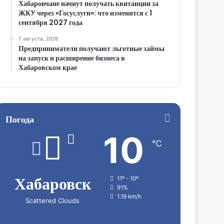
Хабаровчане начнут получать квитанции за
ЖКУ через «Госуслуги»: что изменится с 1
сентября 2027 года
7 августа, 2026
Предприниматели получают льготные займы
на запуск и расширение бизнеса в
Хабаровском крае
Погода
10
℃
Хабаровск
11º - 10º
91%
1.19 km/h
Scattered Clouds