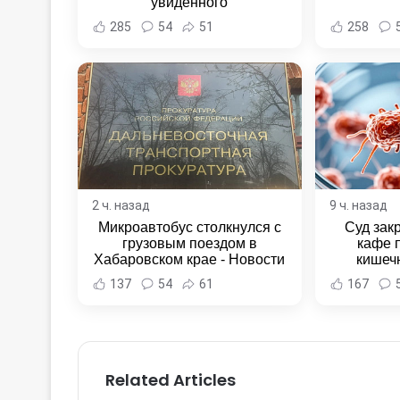
увиденного
285
54
51
258
2 ч. назад
9 ч. назад
Микроавтобус столкнулся с
Суд зак
грузовым поездом в
кафе 
Хабаровском крае - Новости
кишеч
Хабаровска и Хабаровского
Новост
137
54
61
167
края
Хаба
Related Articles