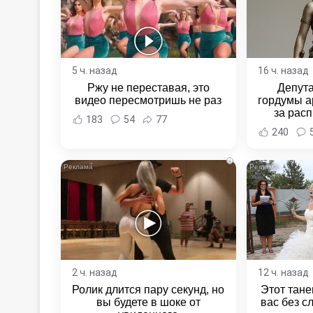
5 ч. назад
16 ч. назад
Ржу не переставая, это
Депут
видео пересмотришь не раз
гордумы а
за расп
183
54
77
неповин
240
Новост
Хаба
i
2 ч. назад
12 ч. назад
Ролик длится пару секунд, но
Этот тане
вы будете в шоке от
вас без с