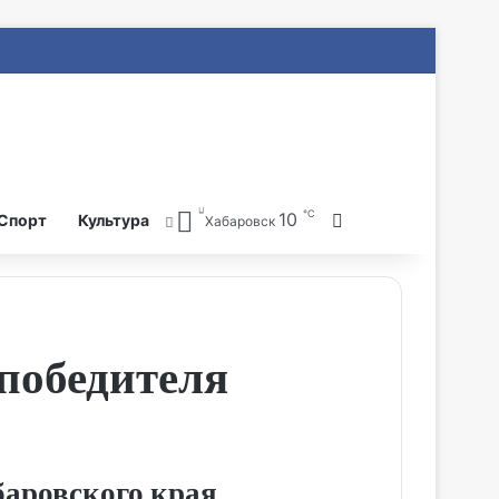
℃
10
Search for
Спорт
Культура
Хабаровск
победителя
баровского края.