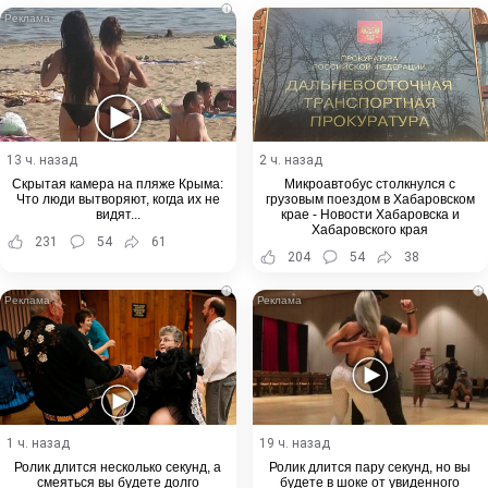
i
13 ч. назад
2 ч. назад
Скрытая камера на пляже Крыма:
Микроавтобус столкнулся с
Что люди вытворяют, когда их не
грузовым поездом в Хабаровском
видят...
крае - Новости Хабаровска и
Хабаровского края
231
54
61
204
54
38
i
i
1 ч. назад
19 ч. назад
Ролик длится несколько секунд, а
Ролик длится пару секунд, но вы
смеяться вы будете долго
будете в шоке от увиденного