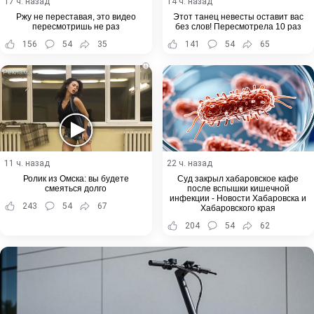
17 ч. назад
14 ч. назад
Ржу не переставая, это видео
Этот танец невесты оставит вас
пересмотришь не раз
без слов! Пересмотрела 10 раз
156
54
35
141
54
65
i
11 ч. назад
22 ч. назад
Ролик из Омска: вы будете
Суд закрыл хабаровское кафе
смеяться долго
после вспышки кишечной
инфекции - Новости Хабаровска и
243
54
67
Хабаровского края
204
54
62