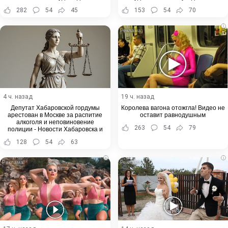
282
54
45
153
54
70
i
4 ч. назад
19 ч. назад
Депутат Хабаровской гордумы
Королева вагона отожгла! Видео не
арестован в Москве за распитие
оставит равнодушным
алкоголя и неповиновение
263
54
79
полиции - Новости Хабаровска и
Хабаровского края
128
54
63
i
i