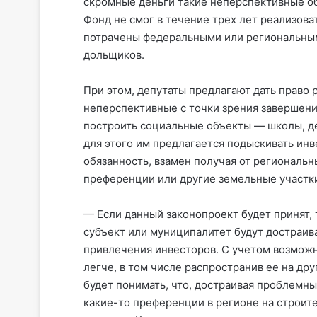
скромные деньги такие неперспективные об
Фонд не смог в течение трех лет реализоват
потрачены федеральными или региональны
дольщиков.
При этом, депутаты предлагают дать право
неперспективные с точки зрения завершения
построить социальные объекты — школы, де
для этого им предлагается подыскивать инв
обязанность, взамен получая от региональ
преференции или другие земельные участки
— Если данный законопроект будет принят, т
субъект или муниципалитет будут достраив
привлечения инвесторов. С учетом возможн
легче, в том числе распространив ее на др
будет понимать, что, достраивая проблемн
какие-то преференции в регионе на строит