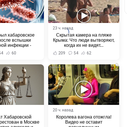
23 ч. назад
рыл хабаровское
Скрытая камера на пляже
после вспышки
Крыма: Что люди вытворяют,
ной инфекции -
когда их не видят...
и Хабаровска и
54
60
209
54
62
ровского края
i
20 ч. назад
ат Хабаровской
Королева вагона отожгла!
рестован в Москве
Видео не оставит