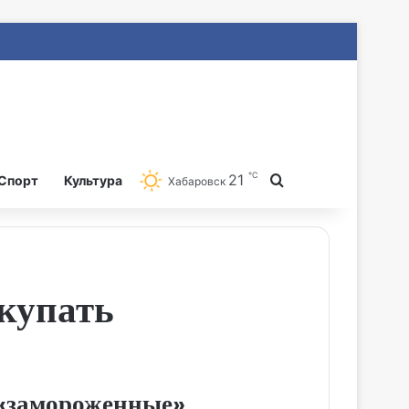
℃
21
Search for
Спорт
Культура
Хабаровск
ыкупать
 «замороженные»