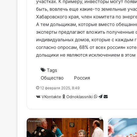
участках. К примеру, инвесторы могут появ
быть, вовлечь еще какие-то земельные учас
Хабаровского края, член комитета по энер
А тем дольщикам, которые вместо обещанн
эксперты предлагают вложить полученные с
индивидуальных домов, которые с каждым го
согласно опросам, 68% от всех россиян хот
дольщики не являются исключением в этом 
Tags
Общество
Россия
12 февраля 2025, 8:49
WhatsApp
Telegram
Share
VKontakte
Odnoklassniki
via
Email
i