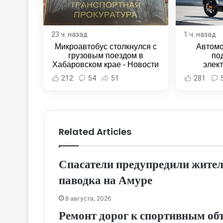
23 ч. назад
1 ч. назад
Микроавтобус столкнулся с
Автомо
грузовым поездом в
по
Хабаровском крае - Новости
элек
Хабаровска и Хабаровского
Комсомо
212
54
51
281
края
Новост
Хаба
Related Articles
Спасатели предупредили жител
паводка на Амуре
8 августа, 2026
Ремонт дорог к спортивным об