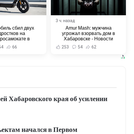
3 ч. назад
биль сбил двух
Amur Mash: мужчина
дростков на
угрожал взорвать дом в
тросамокате в
Хабаровске - Новости
льске-на-Амуре -
Хабаровска и Хабаровского
54
66
253
54
62
и Хабаровска и
края
ровского края
ей Хабаровского края об усилении
ъектам начался в Первом