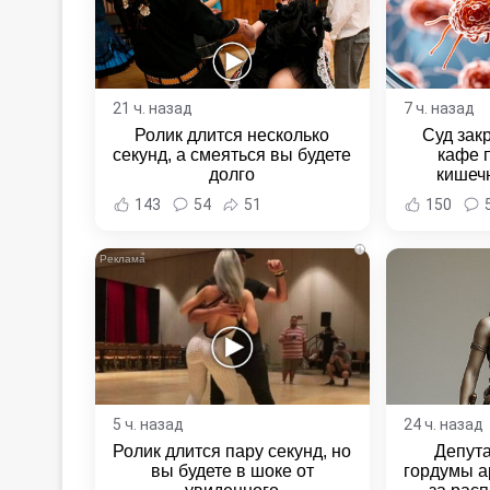
21 ч. назад
7 ч. назад
Ролик длится несколько
Суд зак
секунд, а смеяться вы будете
кафе 
долго
кишеч
Новост
143
54
51
150
Хаба
i
5 ч. назад
24 ч. назад
Ролик длится пару секунд, но
Депут
вы будете в шоке от
гордумы а