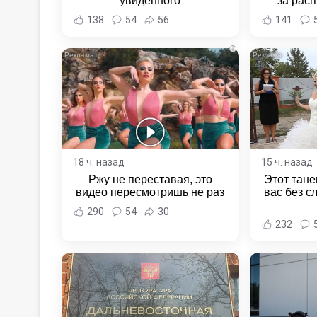
увиденного
за расп
неповин
138
54
56
141
Новост
Хаба
i
18 ч. назад
15 ч. назад
Ржу не переставая, это
Этот тане
видео пересмотришь не раз
вас без с
290
54
30
232