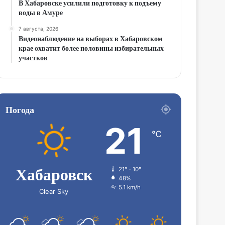
В Хабаровске усилили подготовку к подъему
воды в Амуре
7 августа, 2026
Видеонаблюдение на выборах в Хабаровском
крае охватит более половины избирательных
участков
Погода
21
℃
Хабаровск
21º - 10º
48%
5.1 km/h
Clear Sky