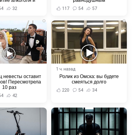
итие алкоголя и
равнодушным
овение полиции -
54
32
117
54
57
и Хабаровска и
ровского края
i
i
1 ч. назад
ц невесты оставит
Ролик из Омска: вы будете
лов! Пересмотрела
смеяться долго
10 раз
220
54
34
54
42