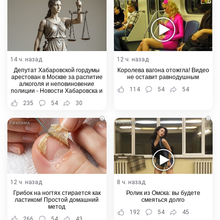
14 ч. назад
12 ч. назад
Депутат Хабаровской гордумы
Королева вагона отожгла! Видео
арестован в Москве за распитие
не оставит равнодушным
алкоголя и неповиновение
114
54
54
полиции - Новости Хабаровска и
Хабаровского края
235
54
30
i
i
12 ч. назад
8 ч. назад
Грибок на ногтях стирается как
Ролик из Омска: вы будете
ластиком! Простой домашний
смеяться долго
метод
192
54
45
266
54
43