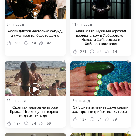
9 ч. назад
11 ч. назад
Ролик длится несколько секунд,
Amur Mash: мужчина угрожал
а смеяться вы будете долго
взорвать дом в Хабаровске -
Новости Хабаровска и
288
54
42
Хабаровского края
221
54
64
i
i
22 ч. назад
2 ч. назад
Скрытая камера на пляже
За 5 дней исчезнет даже самый
Крыма: Что люди вытворяют,
застарелый грибок: вот хитрость
когда их не видят...
127
54
79
137
54
59
i