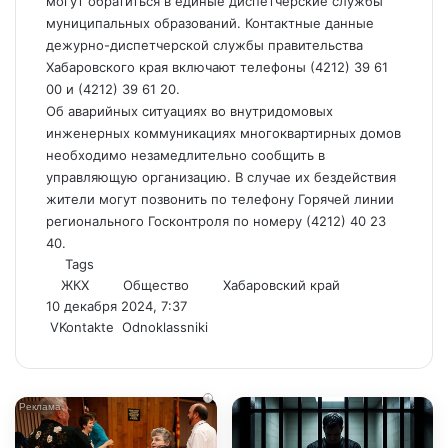
могут обратиться в единые диспетчерские службы
муниципальных образований. Контактные данные
дежурно-диспетчерской службы правительства
Хабаровского края включают телефоны (4212) 39 61
00 и (4212) 39 61 20.
Об аварийных ситуациях во внутридомовых
инженерных коммуникациях многоквартирных домов
необходимо незамедлительно сообщить в
управляющую организацию. В случае их бездействия
жители могут позвонить по телефону Горячей линии
регионального Госконтроля по номеру (4212) 40 23
40.
Tags
ЖКХ
Общество
Хабаровский край
10 декабря 2024, 7:37
WhatsApp
Telegram
Share
VKontakte
Odnoklassniki
via
Email
i