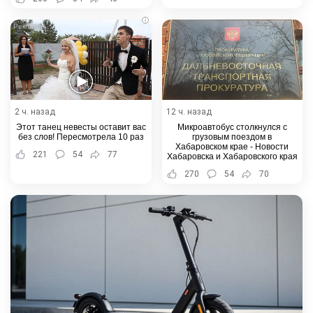
i
2 ч. назад
12 ч. назад
Этот танец невесты оставит вас
Микроавтобус столкнулся с
без слов! Пересмотрела 10 раз
грузовым поездом в
Хабаровском крае - Новости
221
54
77
Хабаровска и Хабаровского края
270
54
70