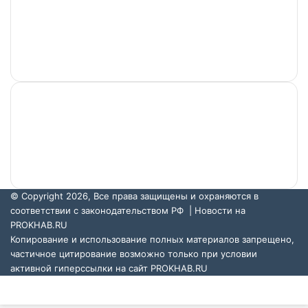
Учредитель и главный редактор: Артамонов В. А.
Адрес редакции: г. Хабаровск, ул. Павловича, д. 13,
офис 375. Телефон: +7-962-677-56-00. Электронный
адрес: support@prokhab.ru.
© Copyright 2026, Все права защищены и охраняются в
соответствии с законодательством РФ |
Новости на
PROKHAB.RU
Копирование и использование полных материалов запрещено,
частичное цитирование возможно только при условии
активной гиперссылки на сайт
PROKHAB.RU
VKontakte
Odnoklassniki
WhatsApp
Telegram
Back