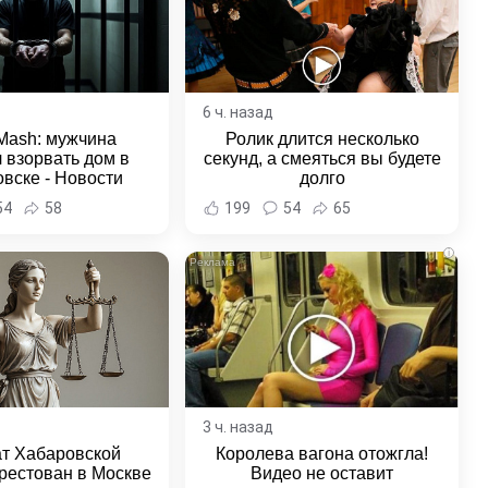
6 ч. назад
Mash: мужчина
Ролик длится несколько
 взорвать дом в
секунд, а смеяться вы будете
вске - Новости
долго
ка и Хабаровского
54
58
199
54
65
края
i
3 ч. назад
ат Хабаровской
Королева вагона отожгла!
рестован в Москве
Видео не оставит