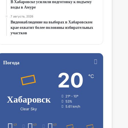
В Хабаровске усилили подготовку к подъему
воды в Амуре
7 августа, 2026
Видеонаблюдение на выборах в Хабаровском
крае охватит более половины избирательных
участков
Погода
20
℃
Хабаровск
21º - 10º
53%
5.61 km/h
Clear Sky