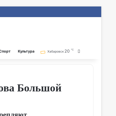
℃
20
Search for
Спорт
Культура
Хабаровск
рова Большой
крепляют