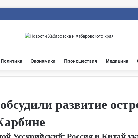
Политика
Экономика
Происшествия
Медицина
 обсудили развитие ост
Харбине
шой Уссурийский: Россия и Китай у