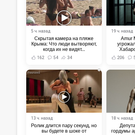
5 ч. назад
19 ч. назад
Скрытая камера на пляже
Amur 
Крыма: Что люди вытворяют,
угрожал
когда их не видят...
Хабаро
Хабаровс
162
54
34
206
i
13 ч. назад
18 ч. назад
Ролик длится пару секунд, но
Депут
вы будете в шоке от
гордумы а