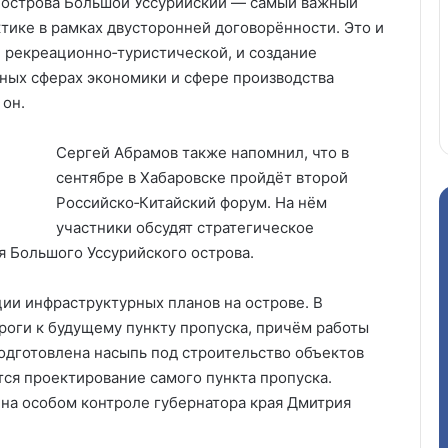
ие острова Большой Уссурийский — самый важный
ктике в рамках двусторонней договорённости. Это и
е рекреационно‑туристической, и создание
чных сферах экономики и сфере производства
 он.
Сергей Абрамов также напомнил, что в
сентябре в Хабаровске пройдёт второй
Российско‑Китайский форум. На нём
участники обсудят стратегическое
ия Большого Уссурийского острова.
ции инфраструктурных планов на острове. В
роги к будущему пункту пропуска, причём работы
подготовлена насыпь под строительство объектов
тся проектирование самого пункта пропуска.
 на особом контроле губернатора края Дмитрия