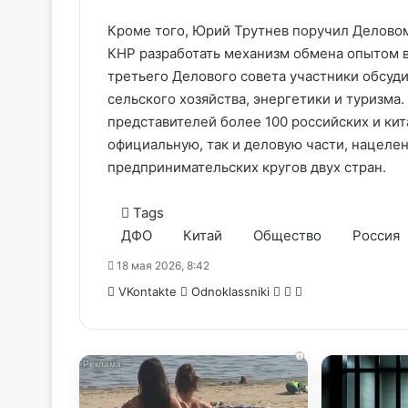
Кроме того, Юрий Трутнев поручил Деловом
КНР разработать механизм обмена опытом в
третьего Делового совета участники обсуди
сельского хозяйства, энергетики и туризма
представителей более 100 российских и ки
официальную, так и деловую части, нацеле
предпринимательских кругов двух стран.
Tags
ДФО
Китай
Общество
Россия
18 мая 2026, 8:42
WhatsApp
Telegram
Share
VKontakte
Odnoklassniki
via
Email
i