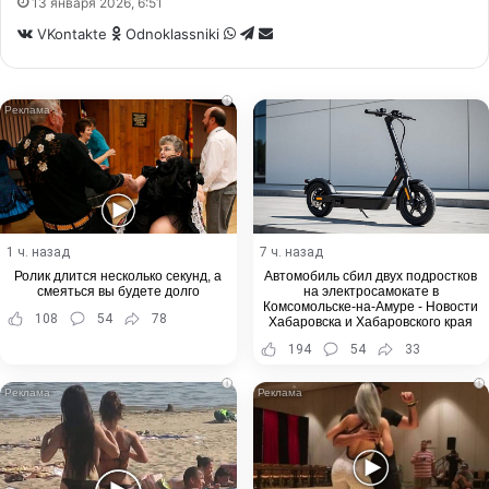
13 января 2026, 6:51
WhatsApp
Telegram
Share
VKontakte
Odnoklassniki
via
Email
i
1 ч. назад
7 ч. назад
Ролик длится несколько секунд, а
Автомобиль сбил двух подростков
смеяться вы будете долго
на электросамокате в
Комсомольске-на-Амуре - Новости
108
54
78
Хабаровска и Хабаровского края
194
54
33
i
i