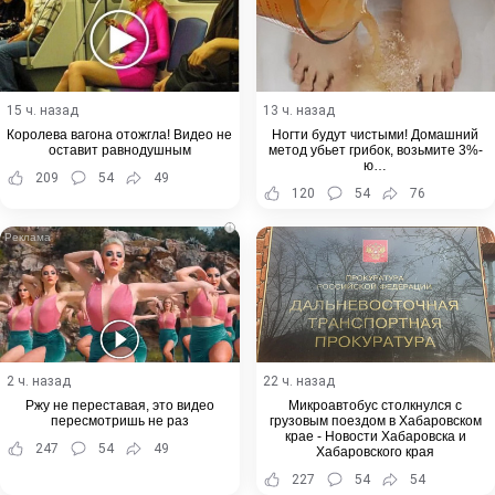
15 ч. назад
13 ч. назад
Королева вагона отожгла! Видео не
Ногти будут чистыми! Домашний
оставит равнодушным
метод убьет грибок, возьмите 3%-
ю…
209
54
49
120
54
76
i
2 ч. назад
22 ч. назад
Ржу не переставая, это видео
Микроавтобус столкнулся с
пересмотришь не раз
грузовым поездом в Хабаровском
крае - Новости Хабаровска и
247
54
49
Хабаровского края
227
54
54