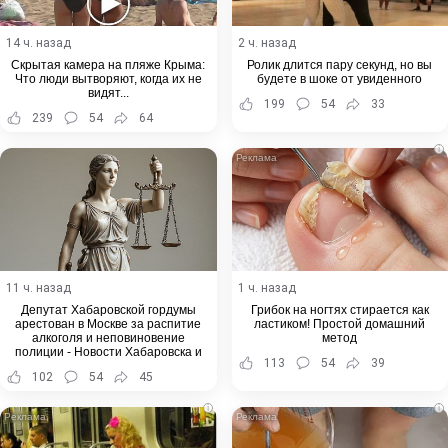
14 ч. назад
2 ч. назад
Скрытая камера на пляже Крыма:
Ролик длится пару секунд, но вы
Что люди вытворяют, когда их не
будете в шоке от увиденного
видят...
199
54
33
239
54
64
i
11 ч. назад
1 ч. назад
Депутат Хабаровской гордумы
Грибок на ногтях стирается как
арестован в Москве за распитие
ластиком! Простой домашний
алкоголя и неповиновение
метод
полиции - Новости Хабаровска и
113
54
39
Хабаровского края
102
54
45
i
i