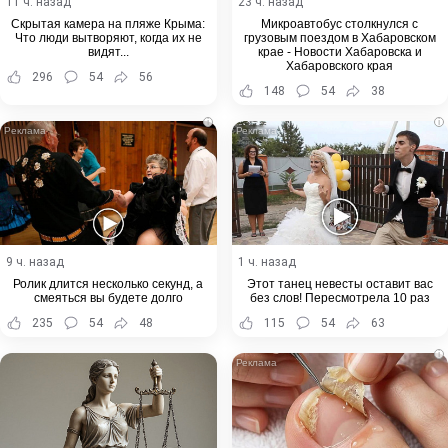
11 ч. назад
23 ч. назад
Скрытая камера на пляже Крыма:
Микроавтобус столкнулся с
Что люди вытворяют, когда их не
грузовым поездом в Хабаровском
видят...
крае - Новости Хабаровска и
Хабаровского края
296
54
56
148
54
38
i
i
9 ч. назад
1 ч. назад
Ролик длится несколько секунд, а
Этот танец невесты оставит вас
смеяться вы будете долго
без слов! Пересмотрела 10 раз
235
54
48
115
54
63
i