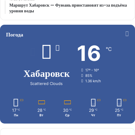
Маршрут Хабаровск — Фуюань приостановят из-за подъёма
уровня воды
Погода
16
℃
Хабаровск
17º - 16º
85%
1.36 km/h
Scattered Clouds
17
28
30
29
25
℃
℃
℃
℃
℃
Пн
Вт
Ср
Чт
Пт