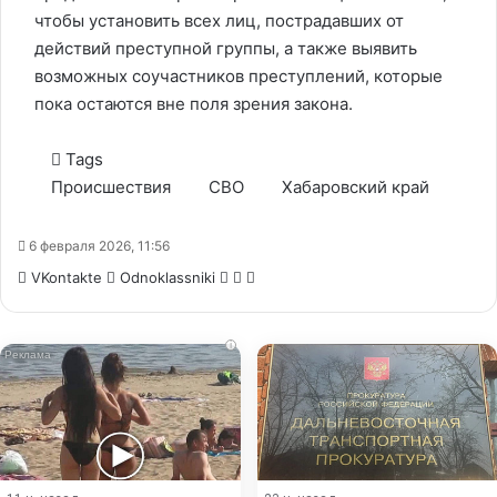
чтобы установить всех лиц, пострадавших от
действий преступной группы, а также выявить
возможных соучастников преступлений, которые
пока остаются вне поля зрения закона.
Tags
Происшествия
СВО
Хабаровский край
6 февраля 2026, 11:56
WhatsApp
Telegram
Share
VKontakte
Odnoklassniki
via
Email
i