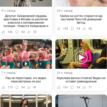
9 ч. назад
24 ч. назад
Депутат Хабаровской гордумы
Грибок на ногтях стирается как
арестован в Москве за распитие
ластиком! Простой домашний
алкоголя и неповиновение
метод
полиции - Новости Хабаровска и
193
54
55
Хабаровского края
182
54
53
i
i
7 ч. назад
23 ч. назад
Ржу не переставая, это видео
Королева вагона отожгла! Видео не
пересмотришь не раз
оставит равнодушным
173
54
41
151
54
71
i