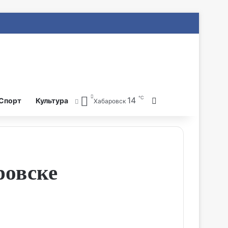
℃
14
Search for
Спорт
Культура
Хабаровск
ровске