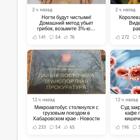
2 ч. назад
2 ч. назад
Ногти будут чистыми!
Королева
Домашний метод убьет
Виде
грибок, возьмите 3%-ю…
ра
141
54
76
272
12 ч. назад
12 ч. назад
Микроавтобус столкнулся с
Суд зак
грузовым поездом в
кафе 
Хабаровском крае - Новости
кишеч
Хабаровска и Хабаровского
Новост
233
54
65
196
края
Хаба