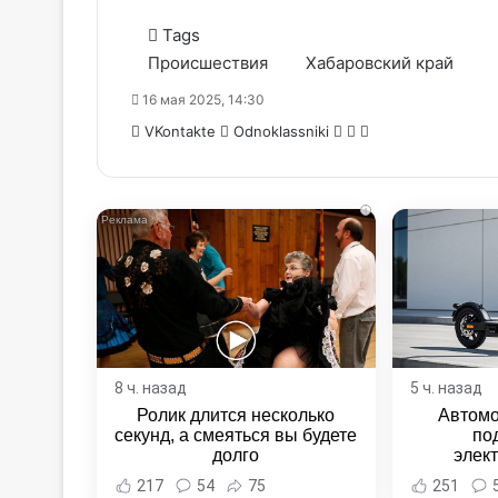
Tags
Происшествия
Хабаровский край
16 мая 2025, 14:30
WhatsApp
Telegram
Share
VKontakte
Odnoklassniki
via
Email
i
8 ч. назад
5 ч. назад
Ролик длится несколько
Автомо
секунд, а смеяться вы будете
по
долго
элек
Комсомо
217
54
75
251
Новост