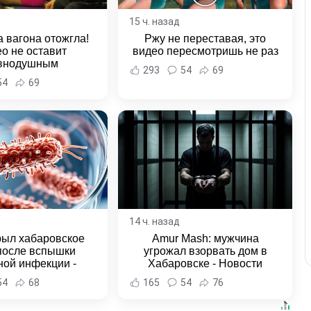
15 ч. назад
 вагона отожгла!
Ржу не переставая, это
о не оставит
видео пересмотришь не раз
внодушным
293
54
69
54
69
14 ч. назад
рыл хабаровское
Amur Mash: мужчина
после вспышки
угрожал взорвать дом в
ной инфекции -
Хабаровске - Новости
и Хабаровска и
Хабаровска и Хабаровского
54
68
165
54
76
ровского края
края