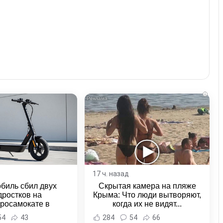
i
17 ч. назад
биль сбил двух
Скрытая камера на пляже
дростков на
Крыма: Что люди вытворяют,
тросамокате в
когда их не видят...
льске-на-Амуре -
54
43
284
54
66
и Хабаровска и