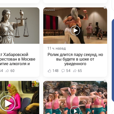
ровского края
i
11 ч. назад
ат Хабаровской
Ролик длится пару секунд, но
рестован в Москве
вы будете в шоке от
итие алкоголя и
увиденного
овение полиции -
54
60
148
54
65
и Хабаровска и
ровского края
i
i