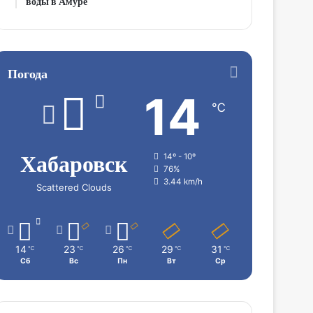
воды в Амуре
Погода
14
℃
Хабаровск
14º - 10º
76%
3.44 km/h
Scattered Clouds
14
23
26
29
31
℃
℃
℃
℃
℃
Сб
Вс
Пн
Вт
Ср