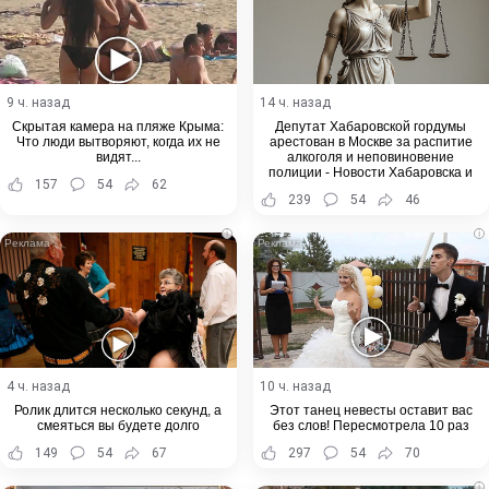
9 ч. назад
14 ч. назад
Скрытая камера на пляже Крыма:
Депутат Хабаровской гордумы
Что люди вытворяют, когда их не
арестован в Москве за распитие
видят...
алкоголя и неповиновение
полиции - Новости Хабаровска и
157
54
62
Хабаровского края
239
54
46
i
i
4 ч. назад
10 ч. назад
Ролик длится несколько секунд, а
Этот танец невесты оставит вас
смеяться вы будете долго
без слов! Пересмотрела 10 раз
149
54
67
297
54
70
i