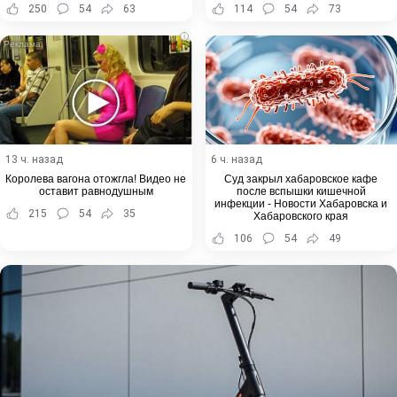
250
54
63
114
54
73
i
13 ч. назад
6 ч. назад
Королева вагона отожгла! Видео не
Суд закрыл хабаровское кафе
оставит равнодушным
после вспышки кишечной
инфекции - Новости Хабаровска и
215
54
35
Хабаровского края
106
54
49