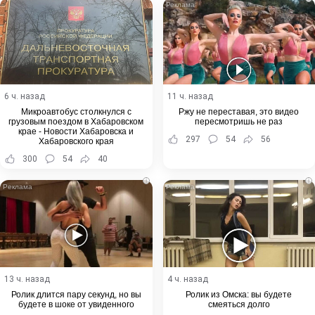
6 ч. назад
11 ч. назад
Микроавтобус столкнулся с
Ржу не переставая, это видео
грузовым поездом в Хабаровском
пересмотришь не раз
крае - Новости Хабаровска и
297
54
56
Хабаровского края
300
54
40
i
i
13 ч. назад
4 ч. назад
Ролик длится пару секунд, но вы
Ролик из Омска: вы будете
будете в шоке от увиденного
смеяться долго