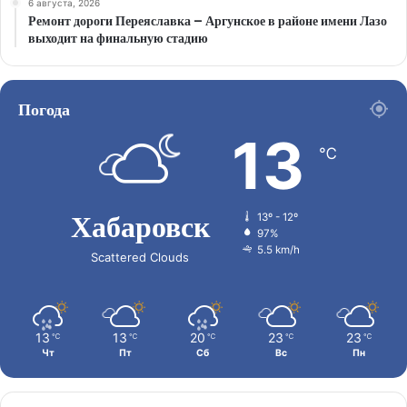
6 августа, 2026
Ремонт дороги Переяславка – Аргунское в районе имени Лазо
выходит на финальную стадию
Погода
13
℃
Хабаровск
13º - 12º
97%
5.5 km/h
Scattered Clouds
13
13
20
23
23
℃
℃
℃
℃
℃
Чт
Пт
Сб
Вс
Пн