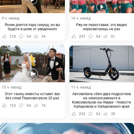
9 ч. назад
16 ч. назад
Ролик длится пару секунд, но вы
Ржу не переставая, это видео
будете в шоке от увиденного
пересмотришь не раз
218
54
65
237
54
51
i
15 ч. назад
11 ч. назад
Этот танец невесты оставит вас
Автомобиль сбил двух подростков
без слов! Пересмотрела 10 раз
на электросамокате в
Комсомольске-на-Амуре - Новости
153
54
76
Хабаровска и Хабаровского края
233
54
39