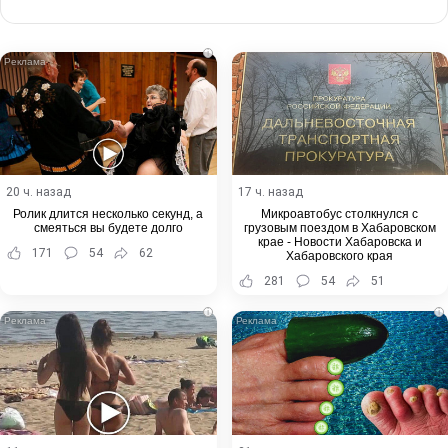
via
Email
i
20 ч. назад
17 ч. назад
Ролик длится несколько секунд, а
Микроавтобус столкнулся с
смеяться вы будете долго
грузовым поездом в Хабаровском
крае - Новости Хабаровска и
171
54
62
Хабаровского края
281
54
51
i
i