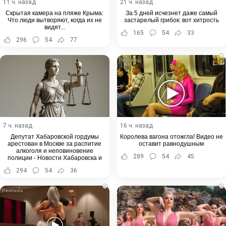
11 ч. назад
21 ч. назад
Скрытая камера на пляже Крыма:
За 5 дней исчезнет даже самый
Что люди вытворяют, когда их не
застарелый грибок: вот хитрость
видят...
165
54
33
296
54
77
i
7 ч. назад
16 ч. назад
Депутат Хабаровской гордумы
Королева вагона отожгла! Видео не
арестован в Москве за распитие
оставит равнодушным
алкоголя и неповиновение
289
54
45
полиции - Новости Хабаровска и
Хабаровского края
294
54
36
i
i