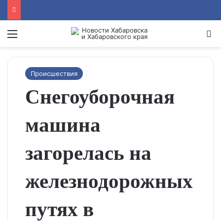
Menu
Se
Происшествия
Снегоуборочная
машина
загорелась на
железнодорожных
путях в