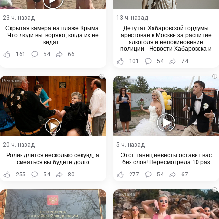
23 ч. назад
13 ч. назад
Скрытая камера на пляже Крыма:
Депутат Хабаровской гордумы
Что люди вытворяют, когда их не
арестован в Москве за распитие
видят...
алкоголя и неповиновение
полиции - Новости Хабаровска и
161
54
66
Хабаровского края
101
54
74
i
i
20 ч. назад
5 ч. назад
Ролик длится несколько секунд, а
Этот танец невесты оставит вас
смеяться вы будете долго
без слов! Пересмотрела 10 раз
255
54
80
277
54
67
i