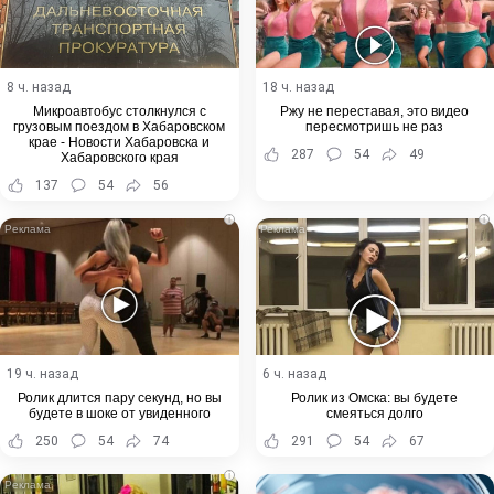
8 ч. назад
18 ч. назад
Микроавтобус столкнулся с
Ржу не переставая, это видео
грузовым поездом в Хабаровском
пересмотришь не раз
крае - Новости Хабаровска и
287
54
49
Хабаровского края
137
54
56
i
i
19 ч. назад
6 ч. назад
Ролик длится пару секунд, но вы
Ролик из Омска: вы будете
будете в шоке от увиденного
смеяться долго
250
54
74
291
54
67
i