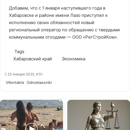
Добавим, что с 1 января наступившего года в
Хабаровске и районе имени Лазо приступил к
исполнению своих обязанностей новый
региональный оператор по обращению с твердыми
коммунальными отходами — ООО «РегСтройКом».
Tags
Хабаровский край
Экономика
23 января 2025, 6:51
WhatsApp
Telegram
Share
VKontakte
Odnoklassniki
via
Email
i