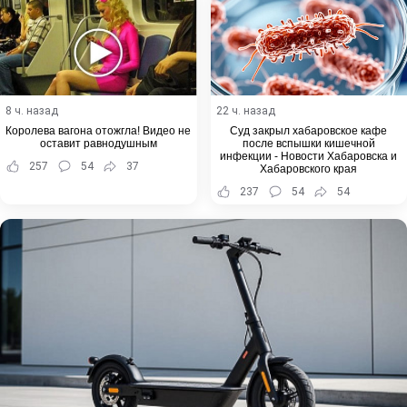
8 ч. назад
22 ч. назад
Королева вагона отожгла! Видео не
Суд закрыл хабаровское кафе
оставит равнодушным
после вспышки кишечной
инфекции - Новости Хабаровска и
257
54
37
Хабаровского края
237
54
54