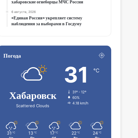
хабаровские огнеборцы МЧС России
6 августа, 2026
«Единая Россия» укрепляет систему
наблюдения за выборами в Госдуму
Погода
31
℃
Хабаровск
31º - 12º
60%
4.18 km/h
Scattered Clouds
31
13
17
22
24
℃
℃
℃
℃
℃