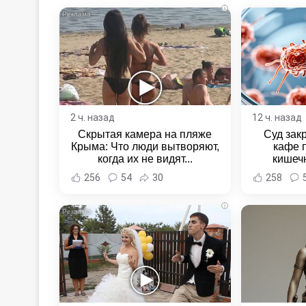
i
2 ч. назад
12 ч. назад
Скрытая камера на пляже
Суд зак
Крыма: Что люди вытворяют,
кафе 
когда их не видят...
кишеч
Новост
256
54
30
258
Хаба
i