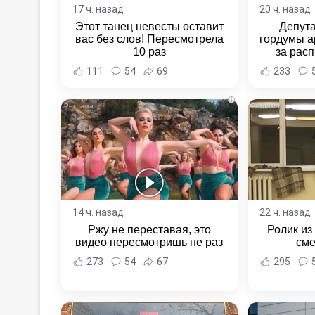
17 ч. назад
20 ч. назад
Этот танец невесты оставит
Депут
вас без слов! Пересмотрела
гордумы а
10 раз
за расп
неповин
111
54
69
233
Новост
Хаба
i
14 ч. назад
22 ч. назад
Ржу не переставая, это
Ролик из
видео пересмотришь не раз
сме
273
54
67
295