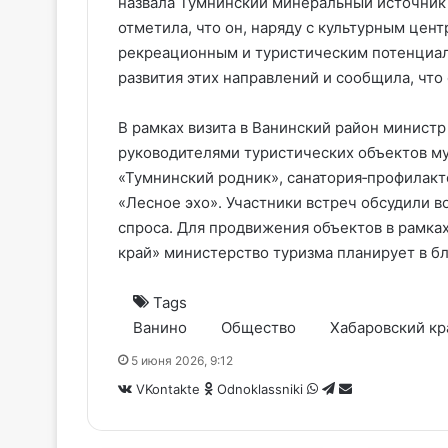
назвала Тумнинский минеральный источник
отметила, что он, наряду с культурным цен
рекреационным и туристическим потенциал
развития этих направлений и сообщила, что
В рамках визита в Ванинский район минист
руководителями туристических объектов м
«Тумнинский родник», санатория‑профилакт
«Лесное эхо». Участники встреч обсудили 
спроса. Для продвижения объектов в рамках
край» министерство туризма планирует в б
Tags
Ванино
Общество
Хабаровский кр
5 июня 2026, 9:12
WhatsApp
Telegram
Share
VKontakte
Odnoklassniki
via
Email