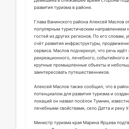
Демешина в ближайшее время стороны подг
развития туризма в районе.
Глава Ванинского района Алексей Маслов от
популярным туристическим направлением не
гостей из других регионов. По его словам,
счёт развития инфраструктуры, продвижен
сервиса. Маслов подчеркнул, что речь идёт
рекреационного, лечебного, событийного и 
крупные промышленные объекты и небольши
заинтересовать путешественников.
Алексей Маслов также сообщил, что в райо
потенциалом для развития туризма и созда
локаций он назвал посёлок Тумнин, извес
лечебными свойствами, село Датта и реку У
Министр туризма края Марина Ярцева подт