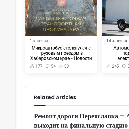
1 ч. назад
14 ч. назад
Микроавтобус столкнулся с
Автомо
грузовым поездом в
по
Хабаровском крае - Новости
элек
Хабаровска и Хабаровского
Комсомо
177
54
58
245
края
Новост
Хаба
Related Articles
Ремонт дороги Переяславка – 
выходит на финальную стадию