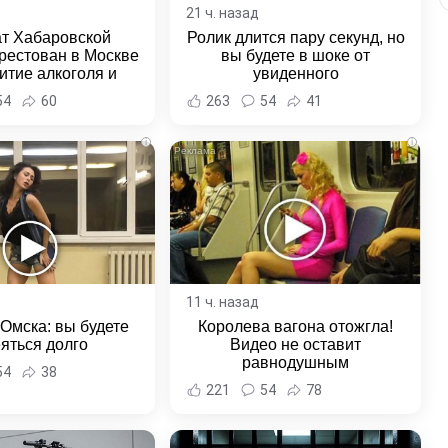
21 ч. назад
ат Хабаровской
Ролик длится пару секунд, но
рестован в Москве
вы будете в шоке от
итие алкоголя и
увиденного
овение полиции -
54
60
263
54
41
и Хабаровска и
ровского края
i
i
11 ч. назад
 Омска: вы будете
Королева вагона отожгла!
яться долго
Видео не оставит
равнодушным
54
38
221
54
78