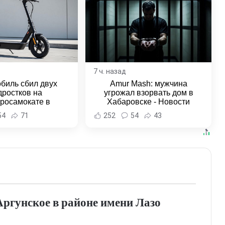
7 ч. назад
биль сбил двух
Amur Mash: мужчина
дростков на
угрожал взорвать дом в
тросамокате в
Хабаровске - Новости
льске-на-Амуре -
Хабаровска и Хабаровского
54
71
252
54
43
и Хабаровска и
края
ровского края
Аргунское в районе имени Лазо