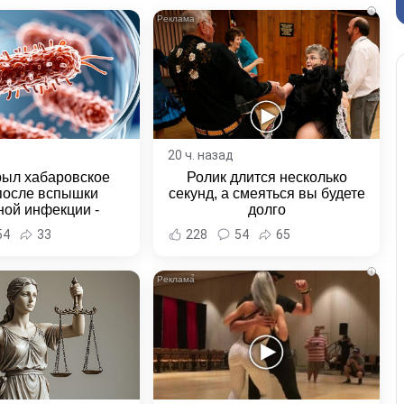
i
20 ч. назад
рыл хабаровское
Ролик длится несколько
после вспышки
секунд, а смеяться вы будете
ной инфекции -
долго
и Хабаровска и
54
33
228
54
65
ровского края
i