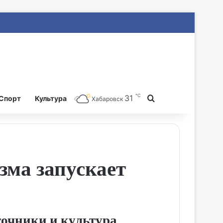
℃
31
Search for
Спорт
Культура
Хабаровск
зма запускает
очники и культура