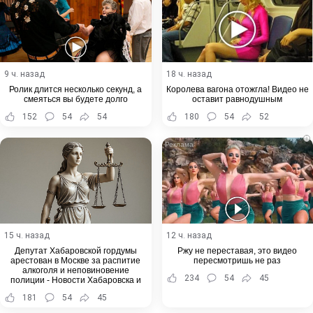
9 ч. назад
18 ч. назад
Ролик длится несколько секунд, а
Королева вагона отожгла! Видео не
смеяться вы будете долго
оставит равнодушным
152
54
54
180
54
52
i
15 ч. назад
12 ч. назад
Депутат Хабаровской гордумы
Ржу не переставая, это видео
арестован в Москве за распитие
пересмотришь не раз
алкоголя и неповиновение
234
54
45
полиции - Новости Хабаровска и
Хабаровского края
181
54
45