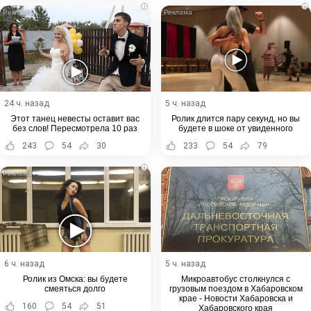
i
i
24 ч. назад
5 ч. назад
Этот танец невесты оставит вас
Ролик длится пару секунд, но вы
без слов! Пересмотрела 10 раз
будете в шоке от увиденного
243
54
30
233
54
79
i
6 ч. назад
5 ч. назад
Ролик из Омска: вы будете
Микроавтобус столкнулся с
смеяться долго
грузовым поездом в Хабаровском
крае - Новости Хабаровска и
160
54
51
Хабаровского края