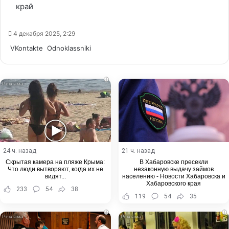
край
4 декабря 2025, 2:29
WhatsApp
Telegram
Share
VKontakte
Odnoklassniki
via
Email
i
24 ч. назад
21 ч. назад
Скрытая камера на пляже Крыма:
В Хабаровске пресекли
Что люди вытворяют, когда их не
незаконную выдачу займов
видят...
населению - Новости Хабаровска и
Хабаровского края
233
54
38
119
54
35
i
i